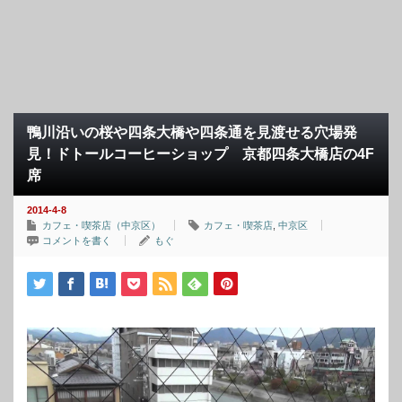
鴨川沿いの桜や四条大橋や四条通を見渡せる穴場発
見！ドトールコーヒーショップ 京都四条大橋店の4F
席
2014-4-8
カフェ・喫茶店（中京区）
カフェ・喫茶店
,
中京区
コメントを書く
もぐ