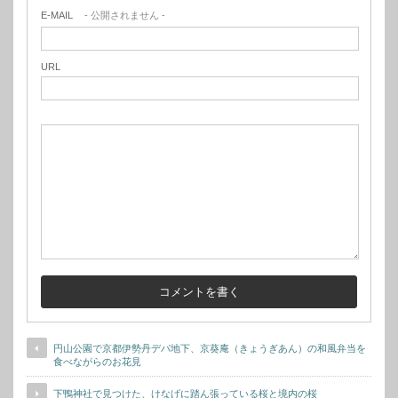
E-MAIL
- 公開されません -
URL
円山公園で京都伊勢丹デパ地下、京葵庵（きょうぎあん）の和風弁当を
食べながらのお花見
下鴨神社で見つけた、けなげに踏ん張っている桜と境内の桜