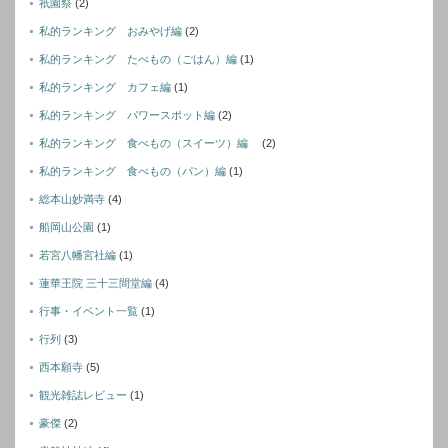
祇園祭
(2)
私的ランキング おみやげ編
(2)
私的ランキング たべもの（ごはん）編
(1)
私的ランキング カフェ編
(1)
私的ランキング パワースポット編
(2)
私的ランキング 食べもの（スイーツ）編
(2)
私的ランキング 食べもの（パン）編
(1)
総本山妙満寺
(4)
船岡山公園
(1)
若宮八幡宮社編
(1)
蓮華王院 三十三間堂編
(4)
行事・イベント一覧
(1)
行列
(3)
西本願寺
(5)
観光雑誌レビュー
(1)
豪傑
(2)