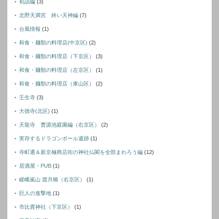
初詣編
(3)
北野天満宮 終い天神編
(7)
台風情報
(1)
和食・麺類の料理店(中京区)
(2)
和食・麺類の料理店（下京区）
(3)
和食・麺類の料理店（左京区）
(1)
和食・麺類の料理店（東山区）
(2)
壬生寺
(3)
大徳寺(北区)
(1)
天龍寺 曹源池庭園編（右京区）
(2)
実存するドラゴンボール遺跡
(1)
寺町通＆新京極商店街の神社仏閣を全部まわろう編
(12)
居酒屋・PUB
(1)
嵯峨嵐山 渡月橋（右京区）
(1)
巨人の進撃地
(1)
市比賣神社（下京区）
(1)