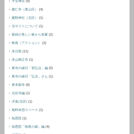
平安神宮
(9)
建仁寺（東山区）
(4)
建勲神社（北区）
(1)
当サイトについて
(1)
新緑が美しい春から初夏
(2)
映画（アクション）
(2)
未分類
(11)
本山興正寺
(1)
東寺の縁日「初弘法」編
(5)
東寺の縁日「弘法」さん
(1)
東本願寺
(6)
法住寺編
(1)
洋食(北区)
(1)
無料休憩スペース
(1)
知恩院
(1)
知恩院「除夜の鐘」編
(4)