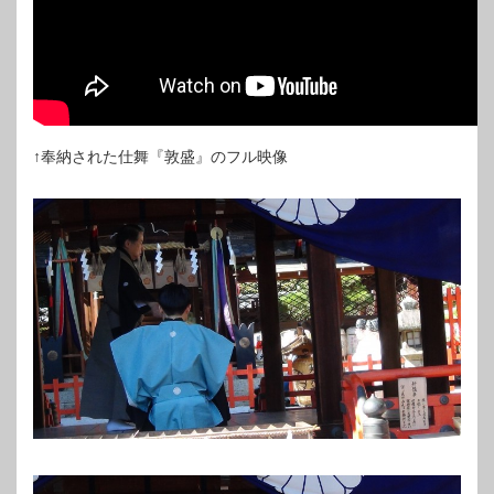
↑奉納された仕舞『敦盛』のフル映像