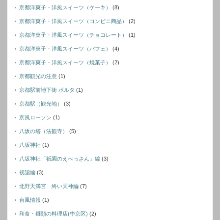
京都洋菓子・洋風スイーツ（ケーキ）
(8)
京都洋菓子・洋風スイーツ（コンビニ商品）
(2)
京都洋菓子・洋風スイーツ（チョコレート）
(1)
京都洋菓子・洋風スイーツ（パフェ）
(4)
京都洋菓子・洋風スイーツ（焼菓子）
(2)
京都観光の注意
(1)
京都駅前地下街 ポルタ
(1)
京都駅（観光地）
(3)
京風ローソン
(1)
八坂の塔（法観寺）
(5)
八坂神社
(1)
八坂神社「祇園のえべっさん」編
(3)
初詣編
(3)
北野天満宮 終い天神編
(7)
台風情報
(1)
和食・麺類の料理店(中京区)
(2)