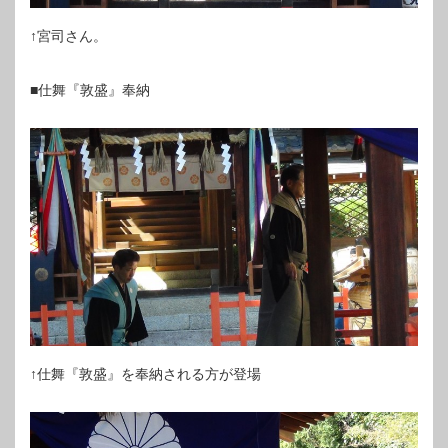
↑宮司さん。
■仕舞『敦盛』奉納
↑仕舞『敦盛』を奉納される方が登場