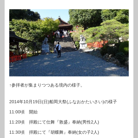
↑参拝者が集まりつつある境内の様子。
2014年10月19日(日)船岡大祭(ふなおかたいさい)の様子
11:00頃 開始
11:20頃 拝殿にて仕舞『敦盛』奉納(男性2人)
11:30頃 拝殿にて『胡蝶舞』奉納(女の子2人)