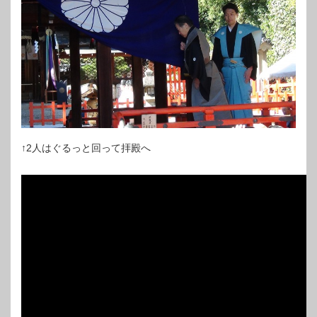
↑2人はぐるっと回って拝殿へ