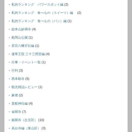
私的ランキング パワースポット編
(2)
私的ランキング 食べもの（スイーツ）編
(2)
私的ランキング 食べもの（パン）編
(1)
総本山妙満寺
(4)
船岡山公園
(1)
若宮八幡宮社編
(1)
蓮華王院 三十三間堂編
(4)
行事・イベント一覧
(1)
行列
(3)
西本願寺
(5)
観光雑誌レビュー
(1)
豪傑
(2)
貴船神社編
(4)
金閣寺
(7)
銀閣寺（左京区）
(10)
高台寺編（東山区）
(3)