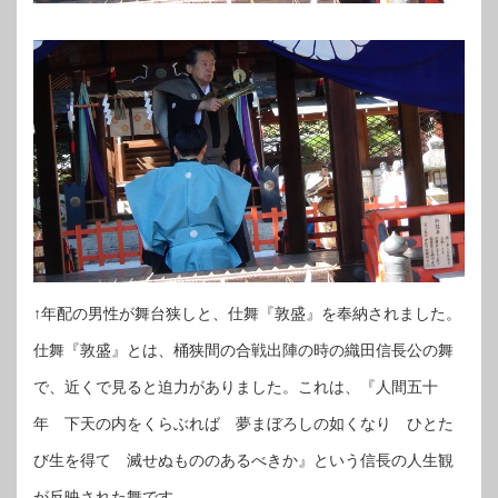
↑年配の男性が舞台狭しと、仕舞『敦盛』を奉納されました。
仕舞『敦盛』とは、桶狭間の合戦出陣の時の織田信長公の舞
で、近くで見ると迫力がありました。これは、『人間五十
年 下天の内をくらぶれば 夢まぼろしの如くなり ひとた
び生を得て 滅せぬもののあるべきか』という信長の人生観
が反映された舞です。