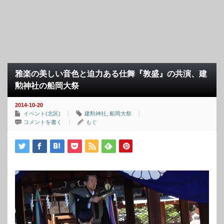
雅楽の美しい音色と迫力ある仕舞『敦盛』の共演、建
勲神社の船岡大祭
2014-10-20
イベント(北区)
建勲神社
,
船岡大祭
コメントを書く
もぐ