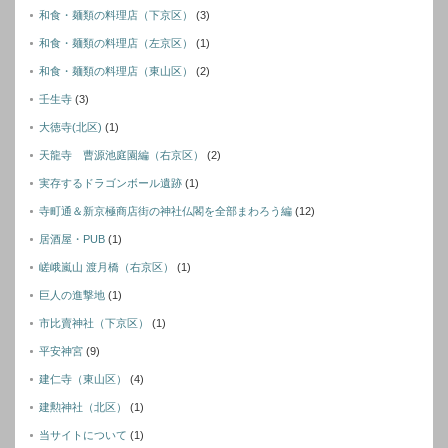
和食・麺類の料理店（下京区）
(3)
和食・麺類の料理店（左京区）
(1)
和食・麺類の料理店（東山区）
(2)
壬生寺
(3)
大徳寺(北区)
(1)
天龍寺 曹源池庭園編（右京区）
(2)
実存するドラゴンボール遺跡
(1)
寺町通＆新京極商店街の神社仏閣を全部まわろう編
(12)
居酒屋・PUB
(1)
嵯峨嵐山 渡月橋（右京区）
(1)
巨人の進撃地
(1)
市比賣神社（下京区）
(1)
平安神宮
(9)
建仁寺（東山区）
(4)
建勲神社（北区）
(1)
当サイトについて
(1)