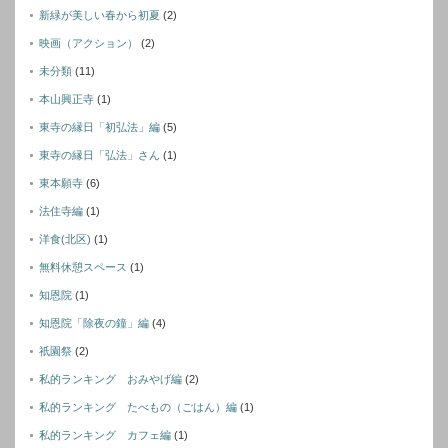
新緑が美しい春から初夏
(2)
映画（アクション）
(2)
未分類
(11)
本山興正寺
(1)
東寺の縁日「初弘法」編
(5)
東寺の縁日「弘法」さん
(1)
東本願寺
(6)
法住寺編
(1)
洋食(北区)
(1)
無料休憩スペース
(1)
知恩院
(1)
知恩院「除夜の鐘」編
(4)
祇園祭
(2)
私的ランキング おみやげ編
(2)
私的ランキング たべもの（ごはん）編
(1)
私的ランキング カフェ編
(1)