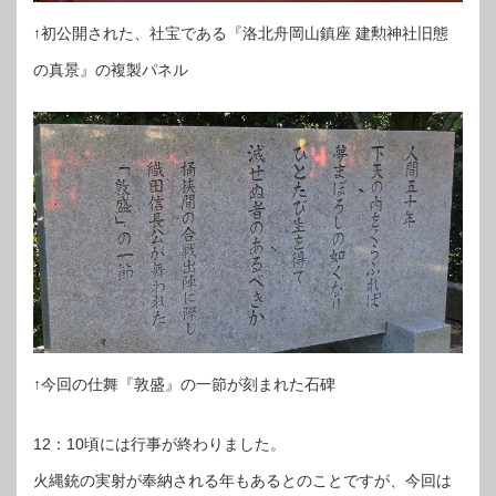
↑初公開された、社宝である『洛北舟岡山鎮座 建勲神社旧態
の真景』の複製パネル
↑今回の仕舞『敦盛』の一節が刻まれた石碑
12：10頃には行事が終わりました。
火縄銃の実射が奉納される年もあるとのことですが、今回は