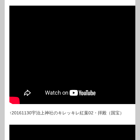
↑20161130宇治上神社のキレッキレ紅葉02・拝殿（国宝）