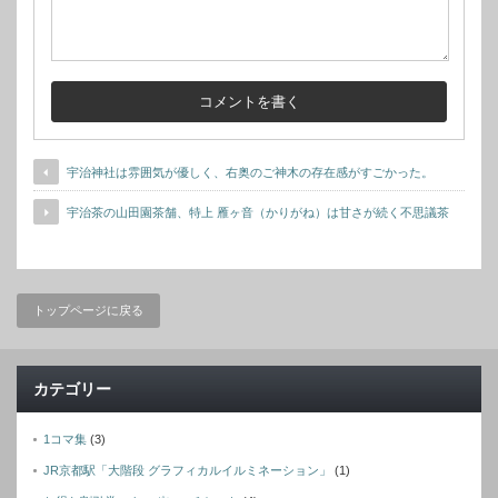
宇治神社は雰囲気が優しく、右奥のご神木の存在感がすごかった。
宇治茶の山田園茶舗、特上 雁ヶ音（かりがね）は甘さが続く不思議茶
トップページに戻る
カテゴリー
1コマ集
(3)
JR京都駅「大階段 グラフィカルイルミネーション」
(1)