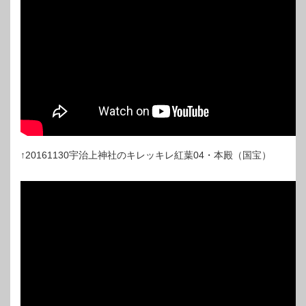
↑20161130宇治上神社のキレッキレ紅葉04・本殿（国宝）