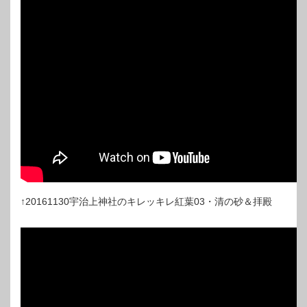
↑20161130宇治上神社のキレッキレ紅葉03・清の砂＆拝殿