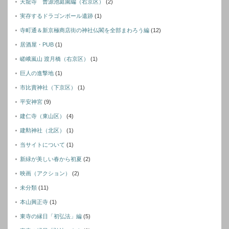
天龍寺 曹源池庭園編（右京区）
(2)
実存するドラゴンボール遺跡
(1)
寺町通＆新京極商店街の神社仏閣を全部まわろう編
(12)
居酒屋・PUB
(1)
嵯峨嵐山 渡月橋（右京区）
(1)
巨人の進撃地
(1)
市比賣神社（下京区）
(1)
平安神宮
(9)
建仁寺（東山区）
(4)
建勲神社（北区）
(1)
当サイトについて
(1)
新緑が美しい春から初夏
(2)
映画（アクション）
(2)
未分類
(11)
本山興正寺
(1)
東寺の縁日「初弘法」編
(5)