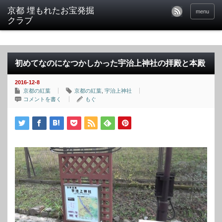
京都 埋もれたお宝発掘
menu
クラブ
初めてなのになつかしかった宇治上神社の拝殿と本殿
2016-12-8
京都の紅葉
京都の紅葉
,
宇治上神社
コメントを書く
もぐ