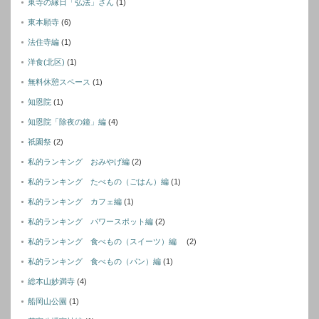
東寺の縁日「弘法」さん
(1)
東本願寺
(6)
法住寺編
(1)
洋食(北区)
(1)
無料休憩スペース
(1)
知恩院
(1)
知恩院「除夜の鐘」編
(4)
祇園祭
(2)
私的ランキング おみやげ編
(2)
私的ランキング たべもの（ごはん）編
(1)
私的ランキング カフェ編
(1)
私的ランキング パワースポット編
(2)
私的ランキング 食べもの（スイーツ）編
(2)
私的ランキング 食べもの（パン）編
(1)
総本山妙満寺
(4)
船岡山公園
(1)