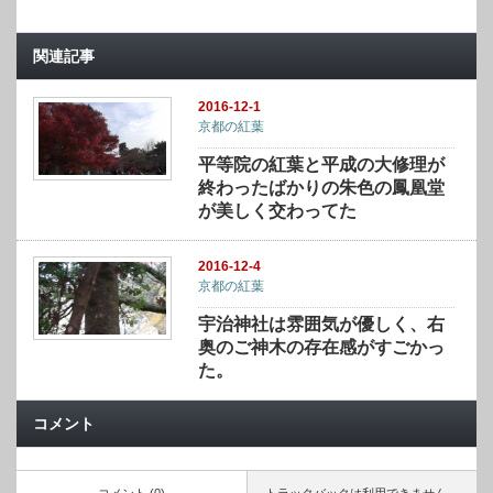
関連記事
2016-12-1
京都の紅葉
平等院の紅葉と平成の大修理が
終わったばかりの朱色の鳳凰堂
が美しく交わってた
2016-12-4
京都の紅葉
宇治神社は雰囲気が優しく、右
奥のご神木の存在感がすごかっ
た。
コメント