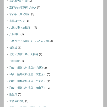
京都観光の注意
(1)
京都駅前地下街 ポルタ
(1)
京都駅（観光地）
(3)
京風ローソン
(1)
八坂の塔（法観寺）
(5)
八坂神社
(1)
八坂神社「祇園のえべっさん」編
(3)
初詣編
(3)
北野天満宮 終い天神編
(7)
台風情報
(1)
和食・麺類の料理店(中京区)
(2)
和食・麺類の料理店（下京区）
(3)
和食・麺類の料理店（左京区）
(1)
和食・麺類の料理店（東山区）
(2)
壬生寺
(3)
大徳寺(北区)
(1)