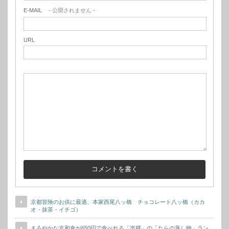
E-MAIL
- 公開されません -
URL
京都冒険のお供に最適、本家西尾八ッ橋 チョコレート八ッ橋（カカ
オ・抹茶・イチゴ）
まろやかな京和食が650円で食べれる「楽膳」の「たらの蒸し物」ラン