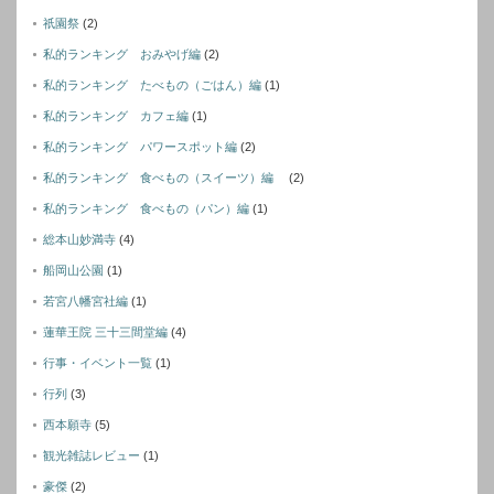
祇園祭
(2)
私的ランキング おみやげ編
(2)
私的ランキング たべもの（ごはん）編
(1)
私的ランキング カフェ編
(1)
私的ランキング パワースポット編
(2)
私的ランキング 食べもの（スイーツ）編
(2)
私的ランキング 食べもの（パン）編
(1)
総本山妙満寺
(4)
船岡山公園
(1)
若宮八幡宮社編
(1)
蓮華王院 三十三間堂編
(4)
行事・イベント一覧
(1)
行列
(3)
西本願寺
(5)
観光雑誌レビュー
(1)
豪傑
(2)