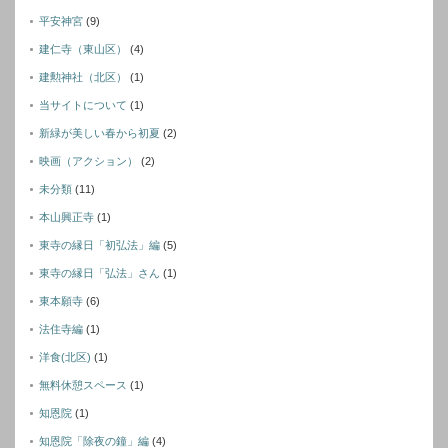
平安神宮
(9)
建仁寺（東山区）
(4)
建勲神社（北区）
(1)
当サイトについて
(1)
新緑が美しい春から初夏
(2)
映画（アクション）
(2)
未分類
(11)
本山興正寺
(1)
東寺の縁日「初弘法」編
(5)
東寺の縁日「弘法」さん
(1)
東本願寺
(6)
法住寺編
(1)
洋食(北区)
(1)
無料休憩スペース
(1)
知恩院
(1)
知恩院「除夜の鐘」編
(4)