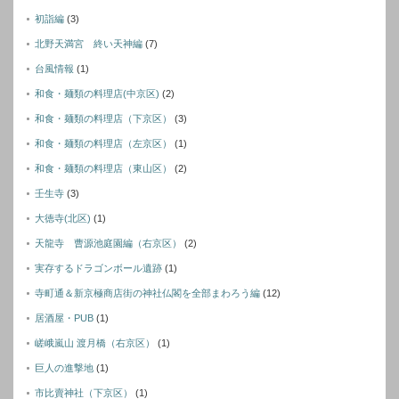
初詣編
(3)
北野天満宮 終い天神編
(7)
台風情報
(1)
和食・麺類の料理店(中京区)
(2)
和食・麺類の料理店（下京区）
(3)
和食・麺類の料理店（左京区）
(1)
和食・麺類の料理店（東山区）
(2)
壬生寺
(3)
大徳寺(北区)
(1)
天龍寺 曹源池庭園編（右京区）
(2)
実存するドラゴンボール遺跡
(1)
寺町通＆新京極商店街の神社仏閣を全部まわろう編
(12)
居酒屋・PUB
(1)
嵯峨嵐山 渡月橋（右京区）
(1)
巨人の進撃地
(1)
市比賣神社（下京区）
(1)