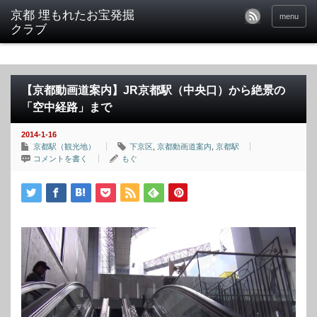
京都 埋もれたお宝発掘
menu
クラブ
【京都動画道案内】JR京都駅（中央口）から絶景の
「空中経路」まで
2014-1-16
京都駅（観光地）
下京区
,
京都動画道案内
,
京都駅
コメントを書く
もぐ