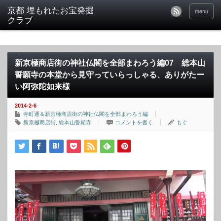
京都 埋もれたお宝発掘
menu
クラブ
新京極商店街の神社仏閣を全部まわろう編07 総本山
誓願寺の本堂から見守っていらっしゃる、ありがたー
い阿弥陀如来様
2014-2-6
寺町通＆新京極商店街の神社仏閣を全部まわろう編
新京極商店街
,
総本山誓願寺
コメントを書く
もぐ