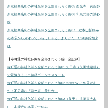
新京極商店街の神社仏閣を全部まわろう編05 西光寺 寅薬師
新京極商店街の神社仏閣を全部まわろう編06 和泉式部の誠心
院
新京極商店街の神社仏閣を全部まわろう編07 総本山誓願寺
の本堂から見守っていらっしゃる、ありがたーい阿弥陀如来
様
【寺町通の神社仏閣を全部まわろう編 全記録】
寺町通の神社仏閣を全部まわろう編01 矢田寺（矢田地蔵尊）
で景気良くミニ鐘楼ゴーンでスタート
寺町通の神社仏閣を全部まわろう編02 お寺なのに鳥居があっ
た！不思議な「浄土宗 天性寺」
寺町通の神社仏閣を全部まわろう編03（前半） 法華宗大本
山 本能寺の本堂で一休み