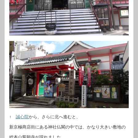
↑
誠心院
から、さらに北へ進むと、
新京極商店街にある神社仏閣の中では、かなり大きい敷地の
総本山誓願寺が現れました。