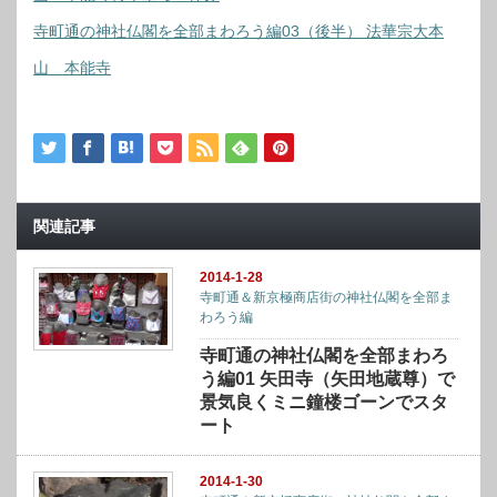
寺町通の神社仏閣を全部まわろう編03（後半） 法華宗大本
山 本能寺
関連記事
2014-1-28
寺町通＆新京極商店街の神社仏閣を全部ま
わろう編
寺町通の神社仏閣を全部まわろ
う編01 矢田寺（矢田地蔵尊）で
景気良くミニ鐘楼ゴーンでスタ
ート
2014-1-30