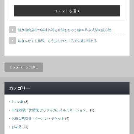
新京極商店街の神社仏閣を全部まわろう編06 和泉式部の誠心院
ゆきんかくじ作戦、もう少しのところで失敗に終わる
トップページに戻る
カテゴリー
1コマ集
(3)
JR京都駅「大階段 グラフィカルイルミネーション」
(1)
お得な割引券・クーポン・チケット
(4)
お花見
(24)