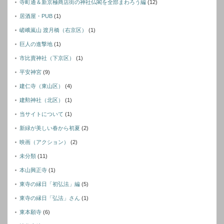
寺町通＆新京極商店街の神社仏閣を全部まわろう編
(12)
居酒屋・PUB
(1)
嵯峨嵐山 渡月橋（右京区）
(1)
巨人の進撃地
(1)
市比賣神社（下京区）
(1)
平安神宮
(9)
建仁寺（東山区）
(4)
建勲神社（北区）
(1)
当サイトについて
(1)
新緑が美しい春から初夏
(2)
映画（アクション）
(2)
未分類
(11)
本山興正寺
(1)
東寺の縁日「初弘法」編
(5)
東寺の縁日「弘法」さん
(1)
東本願寺
(6)