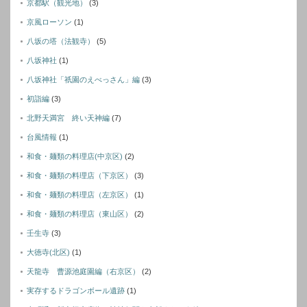
京都駅（観光地）
(3)
京風ローソン
(1)
八坂の塔（法観寺）
(5)
八坂神社
(1)
八坂神社「祇園のえべっさん」編
(3)
初詣編
(3)
北野天満宮 終い天神編
(7)
台風情報
(1)
和食・麺類の料理店(中京区)
(2)
和食・麺類の料理店（下京区）
(3)
和食・麺類の料理店（左京区）
(1)
和食・麺類の料理店（東山区）
(2)
壬生寺
(3)
大徳寺(北区)
(1)
天龍寺 曹源池庭園編（右京区）
(2)
実存するドラゴンボール遺跡
(1)