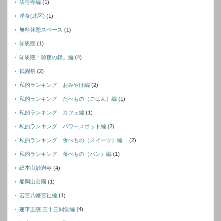
法住寺編
(1)
洋食(北区)
(1)
無料休憩スペース
(1)
知恩院
(1)
知恩院「除夜の鐘」編
(4)
祇園祭
(2)
私的ランキング おみやげ編
(2)
私的ランキング たべもの（ごはん）編
(1)
私的ランキング カフェ編
(1)
私的ランキング パワースポット編
(2)
私的ランキング 食べもの（スイーツ）編
(2)
私的ランキング 食べもの（パン）編
(1)
総本山妙満寺
(4)
船岡山公園
(1)
若宮八幡宮社編
(1)
蓮華王院 三十三間堂編
(4)