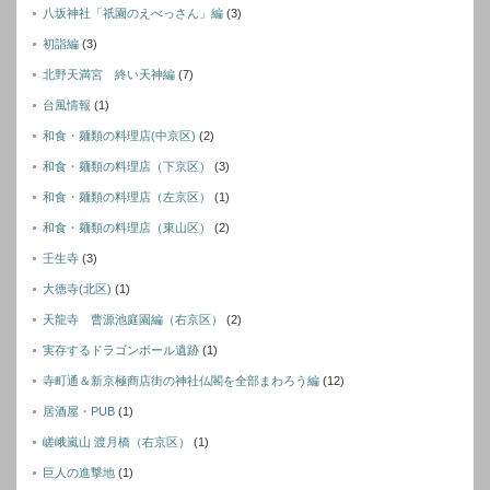
八坂神社「祇園のえべっさん」編
(3)
初詣編
(3)
北野天満宮 終い天神編
(7)
台風情報
(1)
和食・麺類の料理店(中京区)
(2)
和食・麺類の料理店（下京区）
(3)
和食・麺類の料理店（左京区）
(1)
和食・麺類の料理店（東山区）
(2)
壬生寺
(3)
大徳寺(北区)
(1)
天龍寺 曹源池庭園編（右京区）
(2)
実存するドラゴンボール遺跡
(1)
寺町通＆新京極商店街の神社仏閣を全部まわろう編
(12)
居酒屋・PUB
(1)
嵯峨嵐山 渡月橋（右京区）
(1)
巨人の進撃地
(1)