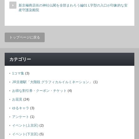
新京極商店街の神社仏閣を全部まわろう編01 L字型の入口が印象的な安
産守護染殿院
トップページに戻る
カテゴリー
1コマ集
(3)
JR京都駅「大階段 グラフィカルイルミネーション」
(1)
お得な割引券・クーポン・チケット
(4)
お花見
(24)
ゆるキャラ
(3)
アンケート
(1)
イベント(上京区)
(2)
イベント(下京区)
(5)