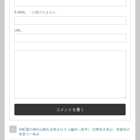
E-MAIL
- 公開されません -
URL
寺町通の神社仏閣を全部まわろう編03（前半） 法華宗大本山 本能寺の
本堂で一休み