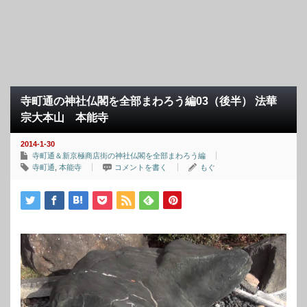
寺町通の神社仏閣を全部まわろう編03（後半） 法華
宗大本山 本能寺
2014-1-30
寺町通＆新京極商店街の神社仏閣を全部まわろう編
寺町通
,
本能寺
コメントを書く
もぐ