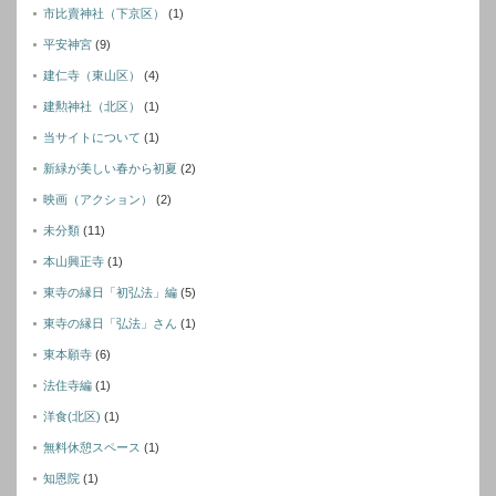
市比賣神社（下京区）
(1)
平安神宮
(9)
建仁寺（東山区）
(4)
建勲神社（北区）
(1)
当サイトについて
(1)
新緑が美しい春から初夏
(2)
映画（アクション）
(2)
未分類
(11)
本山興正寺
(1)
東寺の縁日「初弘法」編
(5)
東寺の縁日「弘法」さん
(1)
東本願寺
(6)
法住寺編
(1)
洋食(北区)
(1)
無料休憩スペース
(1)
知恩院
(1)