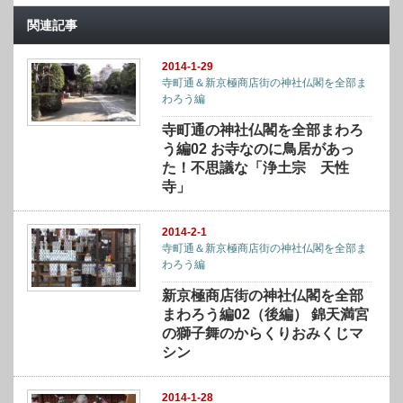
関連記事
2014-1-29
寺町通＆新京極商店街の神社仏閣を全部ま
わろう編
寺町通の神社仏閣を全部まわろ
う編02 お寺なのに鳥居があっ
た！不思議な「浄土宗 天性
寺」
2014-2-1
寺町通＆新京極商店街の神社仏閣を全部ま
わろう編
新京極商店街の神社仏閣を全部
まわろう編02（後編） 錦天満宮
の獅子舞のからくりおみくじマ
シン
2014-1-28