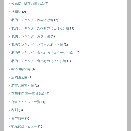
知恩院「除夜の鐘」編
(4)
祇園祭
(2)
私的ランキング おみやげ編
(2)
私的ランキング たべもの（ごはん）編
(1)
私的ランキング カフェ編
(1)
私的ランキング パワースポット編
(2)
私的ランキング 食べもの（スイーツ）編
(2)
私的ランキング 食べもの（パン）編
(1)
総本山妙満寺
(4)
船岡山公園
(1)
若宮八幡宮社編
(1)
蓮華王院 三十三間堂編
(4)
行事・イベント一覧
(1)
行列
(3)
西本願寺
(5)
観光雑誌レビュー
(1)