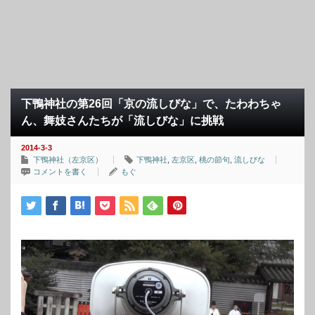
下鴨神社の第26回「京の流しびな」で、たわわちゃ
ん、舞妓さんたちが「流しびな」に挑戦
2014-3-3
下鴨神社（左京区）
下鴨神社
,
左京区
,
桃の節句
,
流しびな
コメントを書く
もぐ