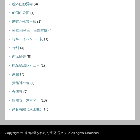
総本山妙満寺
(4)
船岡山公園
(1)
若宮八幡宮社編
(1)
蓮華王院 三十三間堂編
(4)
行事・イベント一覧
(1)
行列
(3)
西本願寺
(5)
観光雑誌レビュー
(1)
豪傑
(2)
貴船神社編
(4)
金閣寺
(7)
銀閣寺（左京区）
(10)
高台寺編（東山区）
(3)
Copyright ©
京都 埋もれたお宝発掘クラブ
All rights reserved.