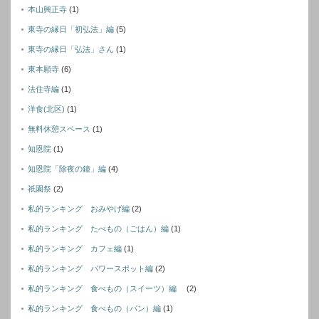
本山興正寺
(1)
東寺の縁日「初弘法」編
(5)
東寺の縁日「弘法」さん
(1)
東本願寺
(6)
法住寺編
(1)
洋食(北区)
(1)
無料休憩スペース
(1)
知恩院
(1)
知恩院「除夜の鐘」編
(4)
祇園祭
(2)
私的ランキング おみやげ編
(2)
私的ランキング たべもの（ごはん）編
(1)
私的ランキング カフェ編
(1)
私的ランキング パワースポット編
(2)
私的ランキング 食べもの（スイーツ）編
(2)
私的ランキング 食べもの（パン）編
(1)