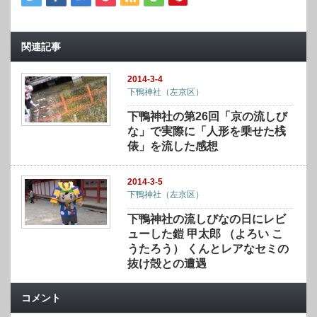
関連記事
2014-3-4
下鴨神社（左京区）
下鴨神社の第26回「京の流しび
な」で実際に「人形を乗せた桟
俵」を流した感想
2014-3-5
下鴨神社（左京区）
下鴨神社の流しびなの日にレビ
ューした鎧 甲太郎 （よろい こ
うたろう） くんとレアなセミの
抜け殻との遭遇
コメント