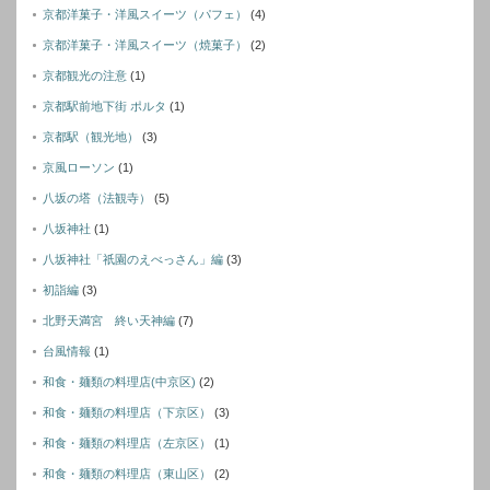
京都洋菓子・洋風スイーツ（パフェ）
(4)
京都洋菓子・洋風スイーツ（焼菓子）
(2)
京都観光の注意
(1)
京都駅前地下街 ポルタ
(1)
京都駅（観光地）
(3)
京風ローソン
(1)
八坂の塔（法観寺）
(5)
八坂神社
(1)
八坂神社「祇園のえべっさん」編
(3)
初詣編
(3)
北野天満宮 終い天神編
(7)
台風情報
(1)
和食・麺類の料理店(中京区)
(2)
和食・麺類の料理店（下京区）
(3)
和食・麺類の料理店（左京区）
(1)
和食・麺類の料理店（東山区）
(2)