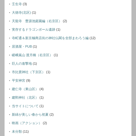
壬生寺
(3)
大徳寺(北区)
(1)
天龍寺 曹源池庭園編（右京区）
(2)
実存するドラゴンボール遺跡
(1)
寺町通＆新京極商店街の神社仏閣を全部まわろう編
(12)
居酒屋・PUB
(1)
嵯峨嵐山 渡月橋（右京区）
(1)
巨人の進撃地
(1)
市比賣神社（下京区）
(1)
平安神宮
(9)
建仁寺（東山区）
(4)
建勲神社（北区）
(1)
当サイトについて
(1)
新緑が美しい春から初夏
(2)
映画（アクション）
(2)
未分類
(11)