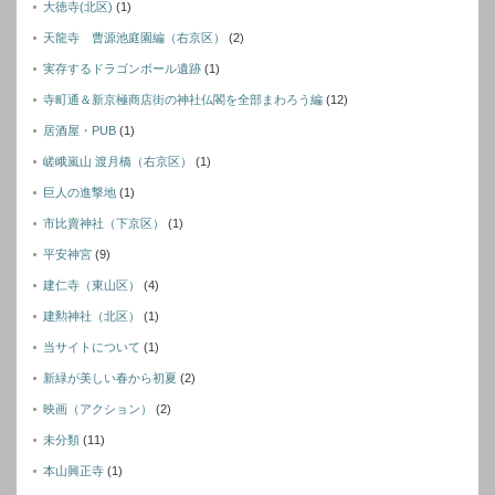
大徳寺(北区)
(1)
天龍寺 曹源池庭園編（右京区）
(2)
実存するドラゴンボール遺跡
(1)
寺町通＆新京極商店街の神社仏閣を全部まわろう編
(12)
居酒屋・PUB
(1)
嵯峨嵐山 渡月橋（右京区）
(1)
巨人の進撃地
(1)
市比賣神社（下京区）
(1)
平安神宮
(9)
建仁寺（東山区）
(4)
建勲神社（北区）
(1)
当サイトについて
(1)
新緑が美しい春から初夏
(2)
映画（アクション）
(2)
未分類
(11)
本山興正寺
(1)