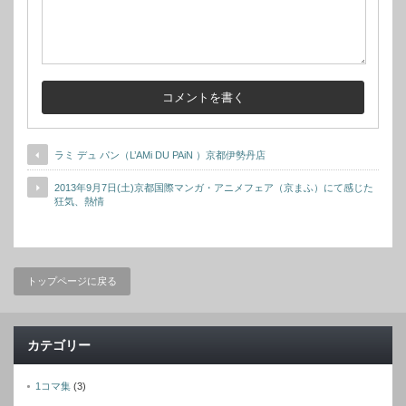
ラミ デュ パン（L’AMi DU PAiN ）京都伊勢丹店
2013年9月7日(土)京都国際マンガ・アニメフェア（京まふ）にて感じた
狂気、熱情
トップページに戻る
カテゴリー
1コマ集
(3)