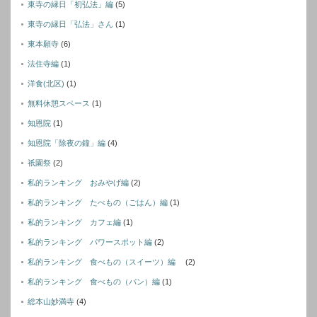
東寺の縁日「初弘法」編
(5)
東寺の縁日「弘法」さん
(1)
東本願寺
(6)
法住寺編
(1)
洋食(北区)
(1)
無料休憩スペース
(1)
知恩院
(1)
知恩院「除夜の鐘」編
(4)
祇園祭
(2)
私的ランキング おみやげ編
(2)
私的ランキング たべもの（ごはん）編
(1)
私的ランキング カフェ編
(1)
私的ランキング パワースポット編
(2)
私的ランキング 食べもの（スイーツ）編
(2)
私的ランキング 食べもの（パン）編
(1)
総本山妙満寺
(4)