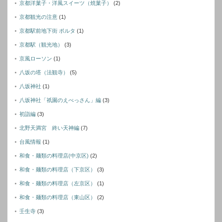
京都洋菓子・洋風スイーツ（焼菓子）
(2)
京都観光の注意
(1)
京都駅前地下街 ポルタ
(1)
京都駅（観光地）
(3)
京風ローソン
(1)
八坂の塔（法観寺）
(5)
八坂神社
(1)
八坂神社「祇園のえべっさん」編
(3)
初詣編
(3)
北野天満宮 終い天神編
(7)
台風情報
(1)
和食・麺類の料理店(中京区)
(2)
和食・麺類の料理店（下京区）
(3)
和食・麺類の料理店（左京区）
(1)
和食・麺類の料理店（東山区）
(2)
壬生寺
(3)