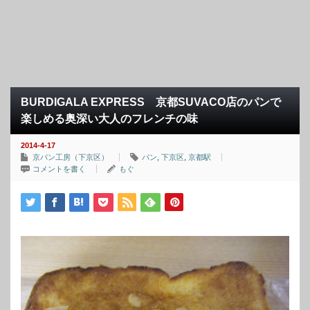
BURDIGALA EXPRESS 京都SUVACO店のパンで
楽しめる奥深い大人のフレンチの味
2014-4-17
京パン工房（下京区）
パン
,
下京区
,
京都駅
コメントを書く
もぐ