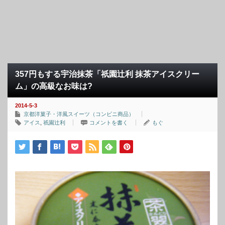
357円もする宇治抹茶「祇園辻利 抹茶アイスクリー
ム」の高級なお味は?
2014-5-3
京都洋菓子・洋風スイーツ（コンビニ商品）
アイス
,
祇園辻利
コメントを書く
もぐ