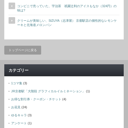
コンビニで売っていた、宇治茶 祇園辻利のアイスもなか（324円）の
味は?
クリームが美味しい、SIZUYA（志津屋） 京都駅店の個性的なレモンケ
ーキと北海道メロンパン
トップページに戻る
カテゴリー
1コマ集
(3)
JR京都駅「大階段 グラフィカルイルミネーション」
(1)
お得な割引券・クーポン・チケット
(4)
お花見
(24)
ゆるキャラ
(3)
アンケート
(1)