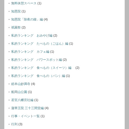
無料休憩スペース
(1)
知恩院
(1)
知恩院「除夜の鐘」編
(4)
祇園祭
(2)
私的ランキング おみやげ編
(2)
私的ランキング たべもの（ごはん）編
(1)
私的ランキング カフェ編
(1)
私的ランキング パワースポット編
(2)
私的ランキング 食べもの（スイーツ）編
(2)
私的ランキング 食べもの（パン）編
(1)
総本山妙満寺
(4)
船岡山公園
(1)
若宮八幡宮社編
(1)
蓮華王院 三十三間堂編
(4)
行事・イベント一覧
(1)
行列
(3)