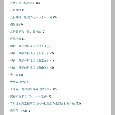
八坂の塔（法観寺）
(5)
八坂神社
(1)
八坂神社「祇園のえべっさん」編
(3)
初詣編
(3)
北野天満宮 終い天神編
(7)
台風情報
(1)
和食・麺類の料理店(中京区)
(2)
和食・麺類の料理店（下京区）
(3)
和食・麺類の料理店（左京区）
(1)
和食・麺類の料理店（東山区）
(2)
壬生寺
(3)
大徳寺(北区)
(1)
天龍寺 曹源池庭園編（右京区）
(2)
実存するドラゴンボール遺跡
(1)
寺町通＆新京極商店街の神社仏閣を全部まわろう編
(12)
居酒屋・PUB
(1)