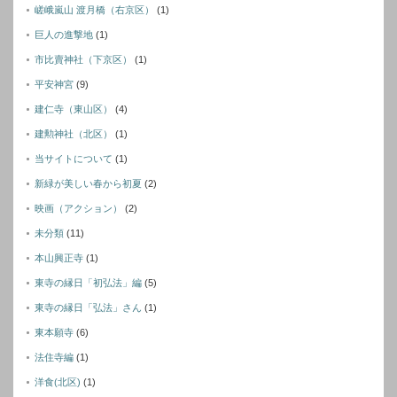
嵯峨嵐山 渡月橋（右京区）
(1)
巨人の進撃地
(1)
市比賣神社（下京区）
(1)
平安神宮
(9)
建仁寺（東山区）
(4)
建勲神社（北区）
(1)
当サイトについて
(1)
新緑が美しい春から初夏
(2)
映画（アクション）
(2)
未分類
(11)
本山興正寺
(1)
東寺の縁日「初弘法」編
(5)
東寺の縁日「弘法」さん
(1)
東本願寺
(6)
法住寺編
(1)
洋食(北区)
(1)