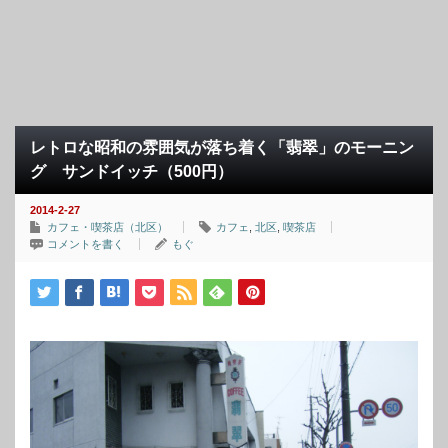
レトロな昭和の雰囲気が落ち着く「翡翠」のモーニン
グ サンドイッチ（500円）
2014-2-27
カフェ・喫茶店（北区）
カフェ
,
北区
,
喫茶店
コメントを書く
もぐ