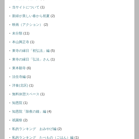
当サイトについて
(1)
新緑が美しい春から初夏
(2)
映画（アクション）
(2)
未分類
(11)
本山興正寺
(1)
東寺の縁日「初弘法」編
(5)
東寺の縁日「弘法」さん
(1)
東本願寺
(6)
法住寺編
(1)
洋食(北区)
(1)
無料休憩スペース
(1)
知恩院
(1)
知恩院「除夜の鐘」編
(4)
祇園祭
(2)
私的ランキング おみやげ編
(2)
私的ランキング たべもの（ごはん）編
(1)