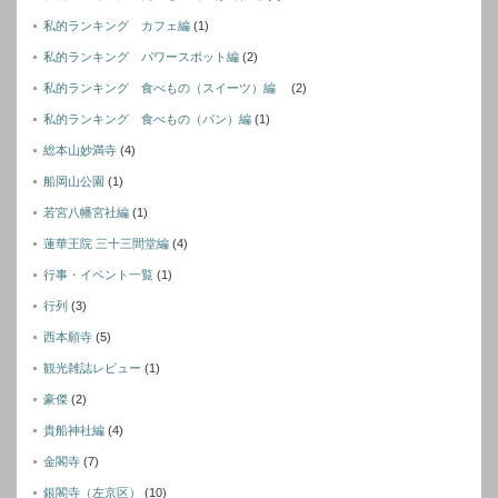
私的ランキング カフェ編
(1)
私的ランキング パワースポット編
(2)
私的ランキング 食べもの（スイーツ）編
(2)
私的ランキング 食べもの（パン）編
(1)
総本山妙満寺
(4)
船岡山公園
(1)
若宮八幡宮社編
(1)
蓮華王院 三十三間堂編
(4)
行事・イベント一覧
(1)
行列
(3)
西本願寺
(5)
観光雑誌レビュー
(1)
豪傑
(2)
貴船神社編
(4)
金閣寺
(7)
銀閣寺（左京区）
(10)