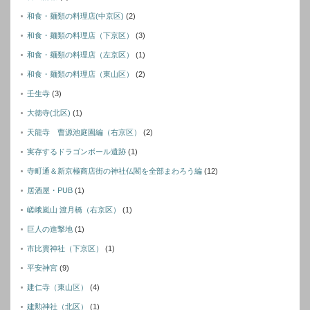
和食・麺類の料理店(中京区)
(2)
和食・麺類の料理店（下京区）
(3)
和食・麺類の料理店（左京区）
(1)
和食・麺類の料理店（東山区）
(2)
壬生寺
(3)
大徳寺(北区)
(1)
天龍寺 曹源池庭園編（右京区）
(2)
実存するドラゴンボール遺跡
(1)
寺町通＆新京極商店街の神社仏閣を全部まわろう編
(12)
居酒屋・PUB
(1)
嵯峨嵐山 渡月橋（右京区）
(1)
巨人の進撃地
(1)
市比賣神社（下京区）
(1)
平安神宮
(9)
建仁寺（東山区）
(4)
建勲神社（北区）
(1)