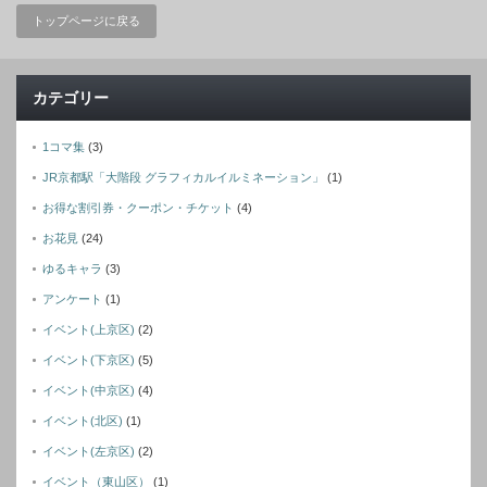
トップページに戻る
カテゴリー
1コマ集
(3)
JR京都駅「大階段 グラフィカルイルミネーション」
(1)
お得な割引券・クーポン・チケット
(4)
お花見
(24)
ゆるキャラ
(3)
アンケート
(1)
イベント(上京区)
(2)
イベント(下京区)
(5)
イベント(中京区)
(4)
イベント(北区)
(1)
イベント(左京区)
(2)
イベント（東山区）
(1)