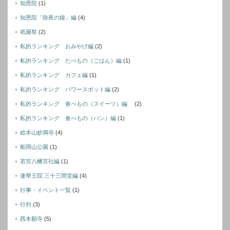
知恩院
(1)
知恩院「除夜の鐘」編
(4)
祇園祭
(2)
私的ランキング おみやげ編
(2)
私的ランキング たべもの（ごはん）編
(1)
私的ランキング カフェ編
(1)
私的ランキング パワースポット編
(2)
私的ランキング 食べもの（スイーツ）編
(2)
私的ランキング 食べもの（パン）編
(1)
総本山妙満寺
(4)
船岡山公園
(1)
若宮八幡宮社編
(1)
蓮華王院 三十三間堂編
(4)
行事・イベント一覧
(1)
行列
(3)
西本願寺
(5)