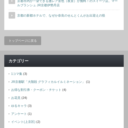
京都市内が一望できる激レア景色（夜景）が無料！のスイーツ店。マー
ルブランシュ JR京都伊勢丹店
京都の新都ホテルで、なぜか奈良のせんとくんがお出迎えの怪
トップページに戻る
カテゴリー
1コマ集
(3)
JR京都駅「大階段 グラフィカルイルミネーション」
(1)
お得な割引券・クーポン・チケット
(4)
お花見
(24)
ゆるキャラ
(3)
アンケート
(1)
イベント(上京区)
(2)