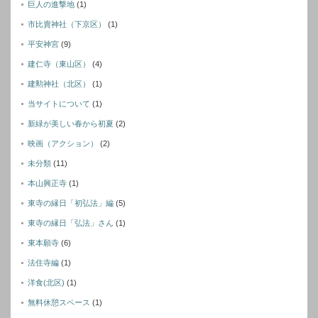
巨人の進撃地
(1)
市比賣神社（下京区）
(1)
平安神宮
(9)
建仁寺（東山区）
(4)
建勲神社（北区）
(1)
当サイトについて
(1)
新緑が美しい春から初夏
(2)
映画（アクション）
(2)
未分類
(11)
本山興正寺
(1)
東寺の縁日「初弘法」編
(5)
東寺の縁日「弘法」さん
(1)
東本願寺
(6)
法住寺編
(1)
洋食(北区)
(1)
無料休憩スペース
(1)