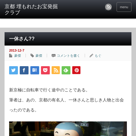
京都 埋もれたお宝発掘
menu
クラブ
一休さん??
2013-12-7
豪傑
豪傑
コメントを書く
もぐ
新京極に自転車で行く途中のことである。
筆者は、あの、京都の有名人、一休さんと思しき人物と出会
ったのである。