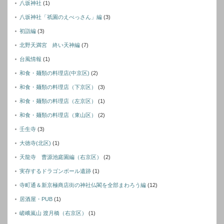
八坂神社
(1)
八坂神社「祇園のえべっさん」編
(3)
初詣編
(3)
北野天満宮 終い天神編
(7)
台風情報
(1)
和食・麺類の料理店(中京区)
(2)
和食・麺類の料理店（下京区）
(3)
和食・麺類の料理店（左京区）
(1)
和食・麺類の料理店（東山区）
(2)
壬生寺
(3)
大徳寺(北区)
(1)
天龍寺 曹源池庭園編（右京区）
(2)
実存するドラゴンボール遺跡
(1)
寺町通＆新京極商店街の神社仏閣を全部まわろう編
(12)
居酒屋・PUB
(1)
嵯峨嵐山 渡月橋（右京区）
(1)