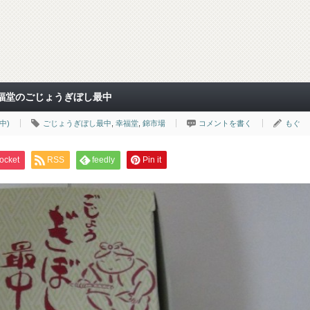
福堂のごじょうぎぼし最中
中)
ごじょうぎぼし最中
,
幸福堂
,
錦市場
コメントを書く
もぐ
ocket
RSS
feedly
Pin it