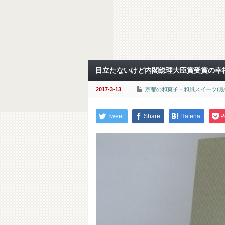
目立たないけど内閣総理大臣賞受賞の幸
2017-3-13
京都の和菓子・和風スイーツ(最
Tweet
Share
Hatena
P