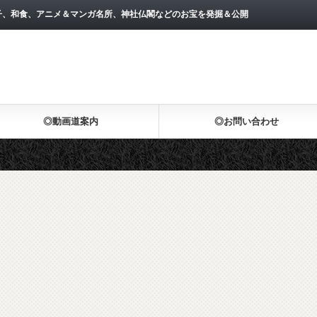
子、和食、アニメ＆マンガ名所、神社仏閣などのお宝を発掘＆公開
◎動画道案内
◎お問い合わせ