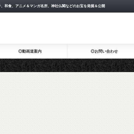
子、和食、アニメ＆マンガ名所、神社仏閣などのお宝を発掘＆公開
◎動画道案内
◎お問い合わせ