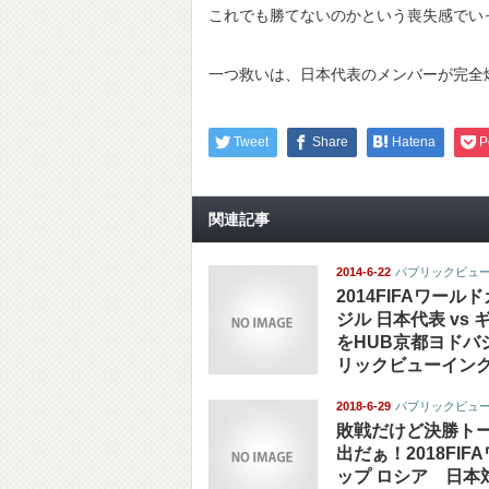
これでも勝てないのかという喪失感でい
一つ救いは、日本代表のメンバーが完全
Tweet
Share
Hatena
P
関連記事
2014-6-22
パブリックビュ
2014FIFAワール
ジル 日本代表 vs
をHUB京都ヨドバ
リックビューイン
2018-6-29
パブリックビュ
敗戦だけど決勝ト
出だぁ！2018FIF
ップ ロシア 日本