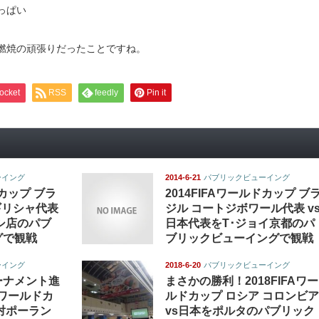
っぱい
燃焼の頑張りだったことですね。
ocket
RSS
feedly
Pin it
ーイング
2014-6-21
パブリックビューイング
ドカップ ブラ
2014FIFAワールドカップ ブ
 ギリシャ代表
ジル コートジボワール代表 v
シ店のパブ
日本代表をT･ジョイ京都のパ
グで観戦
ブリックビューイングで観戦
ーイング
2018-6-20
パブリックビューイング
ーナメント進
まさかの勝利！2018FIFAワー
Aワールドカ
ルドカップ ロシア コロンビア
対ポーラン
vs日本をポルタのパブリック