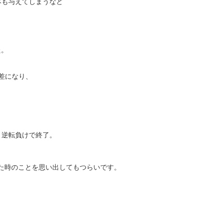
本も与えてしまうなど
た。
点差になり、
、逆転負けで終了。
。
た時のことを思い出してもつらいです。