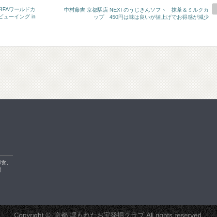
IFAワールドカ
中村藤吉 京都駅店 NEXTのうじきんソフト 抹茶＆ミルクカ
ューイング in
ップ 450円は味は良いが値上げでお得感が減少
ク
和食、
開
Copyright ©
京都 埋もれたお宝発掘クラブ
All rights reserved.