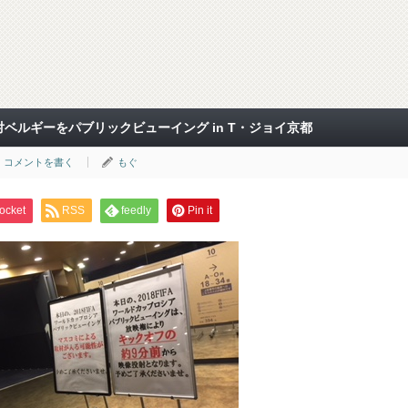
本対ベルギーをパブリックビューイング in T・ジョイ京都
コメントを書く
もぐ
ocket
RSS
feedly
Pin it