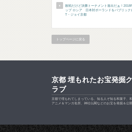
敗戦だけど決勝トーナメント進出だぁ！2018F
ップ ロシア 日本対ポーランドをパブリックビ
T・ジョイ京都
トップページに戻る
京都 埋もれたお宝発掘
ラブ
京都で埋もれてしまっている、知る人ぞ知る和菓子、
アニメ＆マンガ名所、神社仏閣などのお宝を発掘＆公