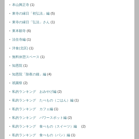
本山興正寺
(1)
東寺の縁日「初弘法」編
(5)
東寺の縁日「弘法」さん
(1)
東本願寺
(6)
法住寺編
(1)
洋食(北区)
(1)
無料休憩スペース
(1)
知恩院
(1)
知恩院「除夜の鐘」編
(4)
祇園祭
(2)
私的ランキング おみやげ編
(2)
私的ランキング たべもの（ごはん）編
(1)
私的ランキング カフェ編
(1)
私的ランキング パワースポット編
(2)
私的ランキング 食べもの（スイーツ）編
(2)
私的ランキング 食べもの（パン）編
(1)