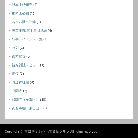
総本山妙満寺
(4)
船岡山公園
(1)
若宮八幡宮社編
(1)
蓮華王院 三十三間堂編
(4)
行事・イベント一覧
(1)
行列
(3)
西本願寺
(5)
観光雑誌レビュー
(1)
豪傑
(2)
貴船神社編
(4)
金閣寺
(7)
銀閣寺（左京区）
(10)
高台寺編（東山区）
(3)
Copyright ©
京都 埋もれたお宝発掘クラブ
All rights reserved.