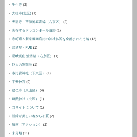
壬生寺
(3)
大徳寺(北区)
(1)
天龍寺 曹源池庭園編（右京区）
(2)
実存するドラゴンボール遺跡
(1)
寺町通＆新京極商店街の神社仏閣を全部まわろう編
(12)
居酒屋・PUB
(1)
嵯峨嵐山 渡月橋（右京区）
(1)
巨人の進撃地
(1)
市比賣神社（下京区）
(1)
平安神宮
(9)
建仁寺（東山区）
(4)
建勲神社（北区）
(1)
当サイトについて
(1)
新緑が美しい春から初夏
(2)
映画（アクション）
(2)
未分類
(11)