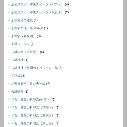
京都洋菓子・洋風スイーツ（パフェ）
(4)
京都洋菓子・洋風スイーツ（焼菓子）
(2)
京都観光の注意
(1)
京都駅前地下街 ポルタ
(1)
京都駅（観光地）
(3)
京風ローソン
(1)
八坂の塔（法観寺）
(5)
八坂神社
(1)
八坂神社「祇園のえべっさん」編
(3)
初詣編
(3)
北野天満宮 終い天神編
(7)
台風情報
(1)
和食・麺類の料理店(中京区)
(2)
和食・麺類の料理店（下京区）
(3)
和食・麺類の料理店（左京区）
(1)
和食・麺類の料理店（東山区）
(2)