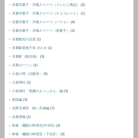
京都洋菓子・洋風スイーツ（コンビニ商品）
(2)
京都洋菓子・洋風スイーツ（チョコレート）
(1)
京都洋菓子・洋風スイーツ（パフェ）
(4)
京都洋菓子・洋風スイーツ（焼菓子）
(2)
京都観光の注意
(1)
京都駅前地下街 ポルタ
(1)
京都駅（観光地）
(3)
京風ローソン
(1)
八坂の塔（法観寺）
(5)
八坂神社
(1)
八坂神社「祇園のえべっさん」編
(3)
初詣編
(3)
北野天満宮 終い天神編
(7)
台風情報
(1)
和食・麺類の料理店(中京区)
(2)
和食・麺類の料理店（下京区）
(3)