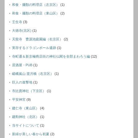
和食・麺類の料理店（左京区）
(1)
和食・麺類の料理店（東山区）
(2)
壬生寺
(3)
大徳寺(北区)
(1)
天龍寺 曹源池庭園編（右京区）
(2)
実存するドラゴンボール遺跡
(1)
寺町通＆新京極商店街の神社仏閣を全部まわろう編
(12)
居酒屋・PUB
(1)
嵯峨嵐山 渡月橋（右京区）
(1)
巨人の進撃地
(1)
市比賣神社（下京区）
(1)
平安神宮
(9)
建仁寺（東山区）
(4)
建勲神社（北区）
(1)
当サイトについて
(1)
新緑が美しい春から初夏
(2)