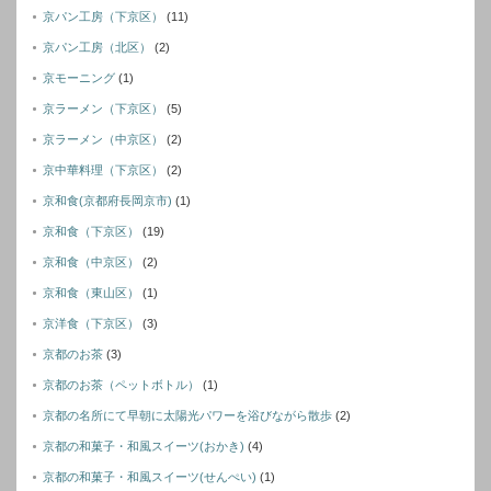
京パン工房（下京区）
(11)
京パン工房（北区）
(2)
京モーニング
(1)
京ラーメン（下京区）
(5)
京ラーメン（中京区）
(2)
京中華料理（下京区）
(2)
京和食(京都府長岡京市)
(1)
京和食（下京区）
(19)
京和食（中京区）
(2)
京和食（東山区）
(1)
京洋食（下京区）
(3)
京都のお茶
(3)
京都のお茶（ペットボトル）
(1)
京都の名所にて早朝に太陽光パワーを浴びながら散歩
(2)
京都の和菓子・和風スイーツ(おかき)
(4)
京都の和菓子・和風スイーツ(せんぺい)
(1)