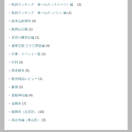
私的ランキング 食べもの（スイーツ）編
(2)
私的ランキング 食べもの（パン）編
(1)
総本山妙満寺
(4)
船岡山公園
(1)
若宮八幡宮社編
(1)
蓮華王院 三十三間堂編
(4)
行事・イベント一覧
(1)
行列
(3)
西本願寺
(5)
観光雑誌レビュー
(1)
豪傑
(2)
貴船神社編
(4)
金閣寺
(7)
銀閣寺（左京区）
(10)
高台寺編（東山区）
(3)