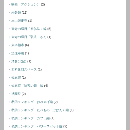
映画（アクション）
(2)
未分類
(11)
本山興正寺
(1)
東寺の縁日「初弘法」編
(5)
東寺の縁日「弘法」さん
(1)
東本願寺
(6)
法住寺編
(1)
洋食(北区)
(1)
無料休憩スペース
(1)
知恩院
(1)
知恩院「除夜の鐘」編
(4)
祇園祭
(2)
私的ランキング おみやげ編
(2)
私的ランキング たべもの（ごはん）編
(1)
私的ランキング カフェ編
(1)
私的ランキング パワースポット編
(2)