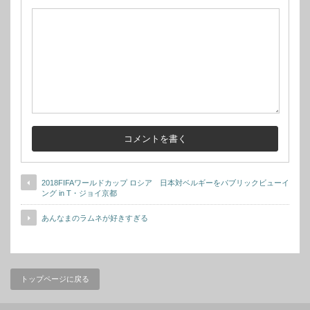
2018FIFAワールドカップ ロシア 日本対ベルギーをパブリックビューイ
ング in T・ジョイ京都
あんなまのラムネが好きすぎる
トップページに戻る