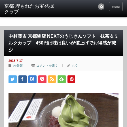
京都 埋もれたお宝発掘
menu
クラブ
中村藤吉 京都駅店 NEXTのうじきんソフト 抹茶＆ミ
ルクカップ 450円は味は良いが値上げでお得感が減
少
2018-7-17
未分類
コメントを書く
もぐ