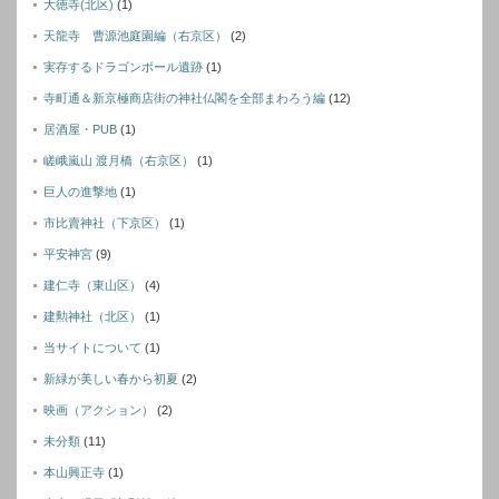
大徳寺(北区)
(1)
天龍寺 曹源池庭園編（右京区）
(2)
実存するドラゴンボール遺跡
(1)
寺町通＆新京極商店街の神社仏閣を全部まわろう編
(12)
居酒屋・PUB
(1)
嵯峨嵐山 渡月橋（右京区）
(1)
巨人の進撃地
(1)
市比賣神社（下京区）
(1)
平安神宮
(9)
建仁寺（東山区）
(4)
建勲神社（北区）
(1)
当サイトについて
(1)
新緑が美しい春から初夏
(2)
映画（アクション）
(2)
未分類
(11)
本山興正寺
(1)