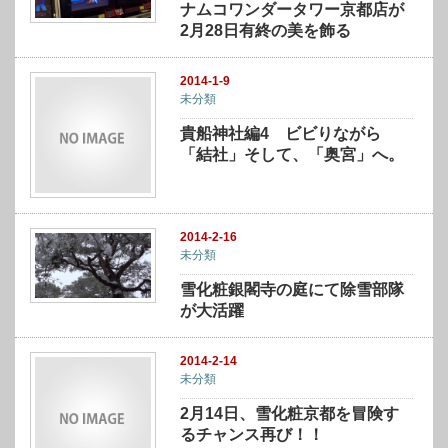
ナムコワンダータワー京都店が
2月28日有終の美を飾る
2014-1-9
未分類
貴船神社編4 ビビりながら
「結社」そして、「奥宮」へ。
2014-2-16
未分類
雪化粧銀閣寺の庭にて除雪部隊
が大活躍
2014-2-14
未分類
2月14日、雪化粧京都を冒険す
るチャンス再び！！