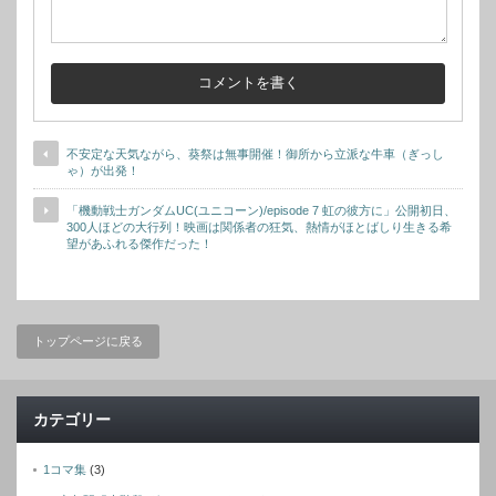
不安定な天気ながら、葵祭は無事開催！御所から立派な牛車（ぎっし
ゃ）が出発！
「機動戦士ガンダムUC(ユニコーン)/episode 7 虹の彼方に」公開初日、
300人ほどの大行列！映画は関係者の狂気、熱情がほとばしり生きる希
望があふれる傑作だった！
トップページに戻る
カテゴリー
1コマ集
(3)