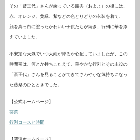
その「斎王代」さんが乗っている腰輿（およよ）の後には、
赤、オレンジ、黄緑、紫などの色とりどりの衣装を着て、
顔を真っ白に塗ったかわいい子供たちが続き、行列に華を添
えていました。
不安定な天気でいつ大雨が降るか心配していましたが、この
時間帯は、何とか持ちこたえて、華やかな行列とその主役の
「斎王代」さんを見ることができてさわやかな気持ちになっ
た葵祭のひとときでした。
【公式ホームページ】
葵祭
行列コースと時間
【関連ホームページ】