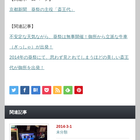
京都新聞 葵祭の主役「斎王代」
【関連記事】
不安定な天気ながら、葵祭は無事開催！御所から立派な牛車
（ぎっしゃ）が出発！
2014年の葵祭にて、思わず見とれてしまうほどの美しい斎王
代が御所を出発！
関連記事
2014-3-1
未分類