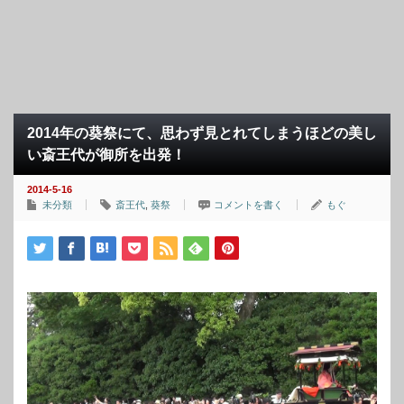
2014年の葵祭にて、思わず見とれてしまうほどの美し
い斎王代が御所を出発！
2014-5-16
未分類
斎王代
,
葵祭
コメントを書く
もぐ