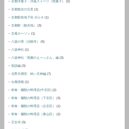
京都洋菓子・洋風スイーツ（焼菓子）
(2)
京都観光の注意
(1)
京都駅前地下街 ポルタ
(1)
京都駅（観光地）
(3)
京風ローソン
(1)
八坂の塔（法観寺）
(5)
八坂神社
(1)
八坂神社「祇園のえべっさん」編
(3)
初詣編
(3)
北野天満宮 終い天神編
(7)
台風情報
(1)
和食・麺類の料理店(中京区)
(2)
和食・麺類の料理店（下京区）
(3)
和食・麺類の料理店（左京区）
(1)
和食・麺類の料理店（東山区）
(2)
壬生寺
(3)