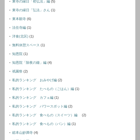
東寺の縁日「初弘法」編
(5)
東寺の縁日「弘法」さん
(1)
東本願寺
(6)
法住寺編
(1)
洋食(北区)
(1)
無料休憩スペース
(1)
知恩院
(1)
知恩院「除夜の鐘」編
(4)
祇園祭
(2)
私的ランキング おみやげ編
(2)
私的ランキング たべもの（ごはん）編
(1)
私的ランキング カフェ編
(1)
私的ランキング パワースポット編
(2)
私的ランキング 食べもの（スイーツ）編
(2)
私的ランキング 食べもの（パン）編
(1)
総本山妙満寺
(4)