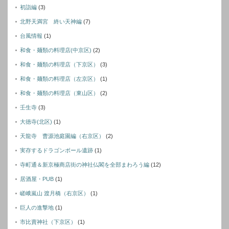
初詣編
(3)
北野天満宮 終い天神編
(7)
台風情報
(1)
和食・麺類の料理店(中京区)
(2)
和食・麺類の料理店（下京区）
(3)
和食・麺類の料理店（左京区）
(1)
和食・麺類の料理店（東山区）
(2)
壬生寺
(3)
大徳寺(北区)
(1)
天龍寺 曹源池庭園編（右京区）
(2)
実存するドラゴンボール遺跡
(1)
寺町通＆新京極商店街の神社仏閣を全部まわろう編
(12)
居酒屋・PUB
(1)
嵯峨嵐山 渡月橋（右京区）
(1)
巨人の進撃地
(1)
市比賣神社（下京区）
(1)