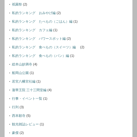
祇園祭
(2)
私的ランキング おみやげ編
(2)
私的ランキング たべもの（ごはん）編
(1)
私的ランキング カフェ編
(1)
私的ランキング パワースポット編
(2)
私的ランキング 食べもの（スイーツ）編
(2)
私的ランキング 食べもの（パン）編
(1)
総本山妙満寺
(4)
船岡山公園
(1)
若宮八幡宮社編
(1)
蓮華王院 三十三間堂編
(4)
行事・イベント一覧
(1)
行列
(3)
西本願寺
(5)
観光雑誌レビュー
(1)
豪傑
(2)