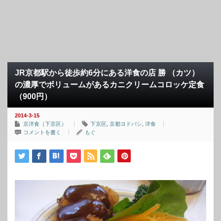
JR京都駅から徒歩約6分にある洋食の店 勝 （カツ）
の濃厚でボリュームがあるカニクリームコロッケ定食
（900円）
2014-3-15
京洋食（下京区）
下京区
,
京都ヨドバシ
,
洋食
コメントを書く
もぐ