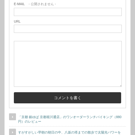
E-MAIL
- 公開されません -
URL
「京都 銀ゆば 京都堀川通店」のワンオーダーランチバイキング（880
円）のレビュー
すがすがしい早朝の朝日の中、八坂の塔までの散歩で太陽光パワーを