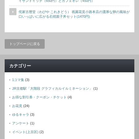
イサンドイッチ（650円）とカフェオレ（450円）
侘家古暦堂（わびや これきどう） 祇園花見小路本店の濃厚な卵の風味が
口いっぱいに広がる石焼親子丼セット(1470円)
トップページに戻る
カテゴリー
1コマ集
(3)
JR京都駅「大階段 グラフィカルイルミネーション」
(1)
お得な割引券・クーポン・チケット
(4)
お花見
(24)
ゆるキャラ
(3)
アンケート
(1)
イベント(上京区)
(2)