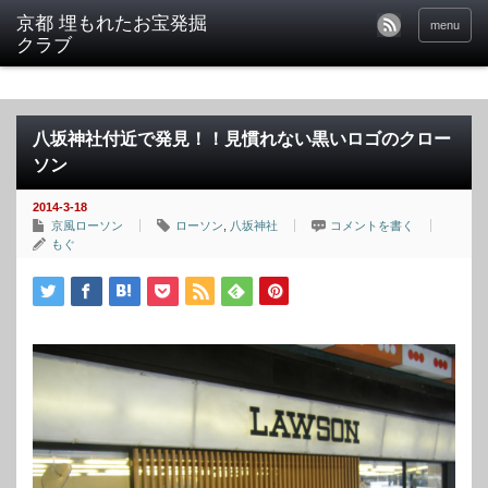
京都 埋もれたお宝発掘
menu
クラブ
八坂神社付近で発見！！見慣れない黒いロゴのクロー
ソン
2014-3-18
京風ローソン
ローソン
,
八坂神社
コメントを書く
もぐ