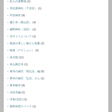
巨人の進撃地
(1)
市比賣神社（下京区）
(1)
平安神宮
(9)
建仁寺（東山区）
(4)
建勲神社（北区）
(1)
当サイトについて
(1)
新緑が美しい春から初夏
(2)
映画（アクション）
(2)
未分類
(11)
本山興正寺
(1)
東寺の縁日「初弘法」編
(5)
東寺の縁日「弘法」さん
(1)
東本願寺
(6)
法住寺編
(1)
洋食(北区)
(1)
無料休憩スペース
(1)