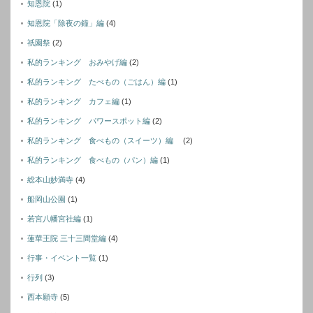
知恩院
(1)
知恩院「除夜の鐘」編
(4)
祇園祭
(2)
私的ランキング おみやげ編
(2)
私的ランキング たべもの（ごはん）編
(1)
私的ランキング カフェ編
(1)
私的ランキング パワースポット編
(2)
私的ランキング 食べもの（スイーツ）編
(2)
私的ランキング 食べもの（パン）編
(1)
総本山妙満寺
(4)
船岡山公園
(1)
若宮八幡宮社編
(1)
蓮華王院 三十三間堂編
(4)
行事・イベント一覧
(1)
行列
(3)
西本願寺
(5)