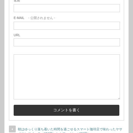
名前
E-MAIL
- 公開されません -
URL
朝はゆっくり落ち着いた時間を過ごせるスマート珈琲店で味わったヤサ