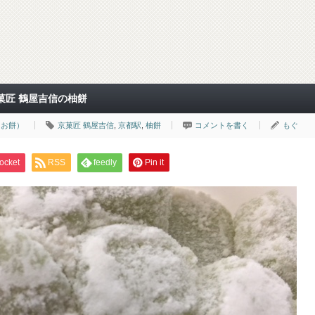
菓匠 鶴屋吉信の柚餅
（お餅）
京菓匠 鶴屋吉信
,
京都駅
,
柚餅
コメントを書く
もぐ
ocket
RSS
feedly
Pin it