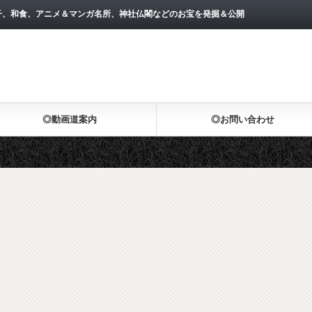
子、和食、アニメ＆マンガ名所、神社仏閣などのお宝を発掘＆公開
◎動画道案内
◎お問い合わせ