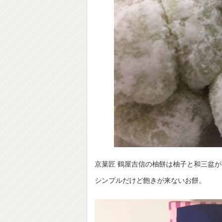
京菓匠 鶴屋吉信の柚餅は柚子と和三盆
シンプルだけど飽きが来ないお餅。