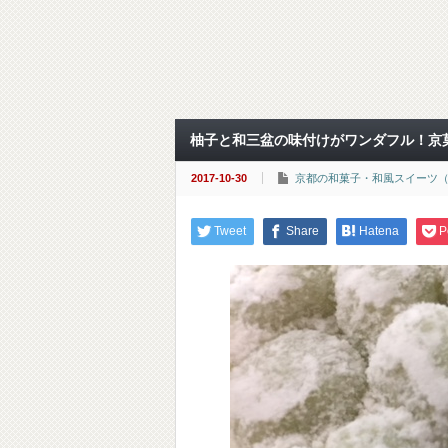
柚子と和三盆の味付けがワンダフル！京
2017-10-30
京都の和菓子・和風スイーツ
Tweet
Share
Hatena
P