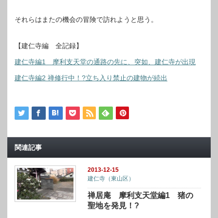
それらはまたの機会の冒険で訪れようと思う。
【建仁寺編 全記録】
建仁寺編1 摩利支天堂の通路の先に、突如、建仁寺が出現
建仁寺編2 禅修行中！?立ち入り禁止の建物が続出
関連記事
2013-12-15
建仁寺（東山区）
禅居庵 摩利支天堂編1 猪の
聖地を発見！?