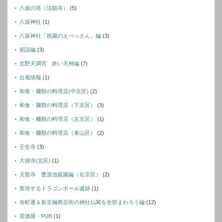
八坂の塔（法観寺）
(5)
八坂神社
(1)
八坂神社「祇園のえべっさん」編
(3)
初詣編
(3)
北野天満宮 終い天神編
(7)
台風情報
(1)
和食・麺類の料理店(中京区)
(2)
和食・麺類の料理店（下京区）
(3)
和食・麺類の料理店（左京区）
(1)
和食・麺類の料理店（東山区）
(2)
壬生寺
(3)
大徳寺(北区)
(1)
天龍寺 曹源池庭園編（右京区）
(2)
実存するドラゴンボール遺跡
(1)
寺町通＆新京極商店街の神社仏閣を全部まわろう編
(12)
居酒屋・PUB
(1)