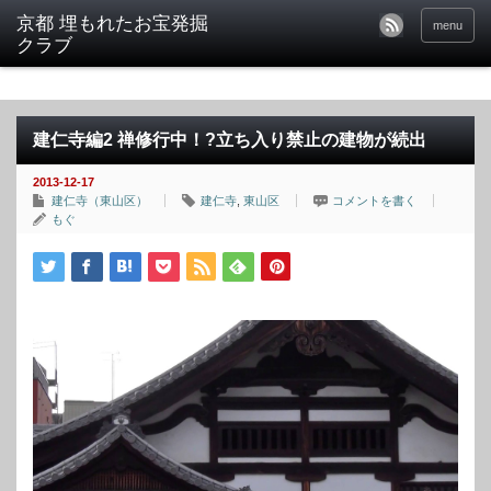
京都 埋もれたお宝発掘
menu
クラブ
建仁寺編2 禅修行中！?立ち入り禁止の建物が続出
2013-12-17
建仁寺（東山区）
建仁寺
,
東山区
コメントを書く
もぐ