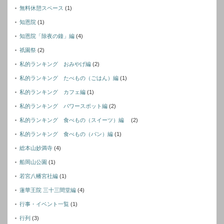
無料休憩スペース
(1)
知恩院
(1)
知恩院「除夜の鐘」編
(4)
祇園祭
(2)
私的ランキング おみやげ編
(2)
私的ランキング たべもの（ごはん）編
(1)
私的ランキング カフェ編
(1)
私的ランキング パワースポット編
(2)
私的ランキング 食べもの（スイーツ）編
(2)
私的ランキング 食べもの（パン）編
(1)
総本山妙満寺
(4)
船岡山公園
(1)
若宮八幡宮社編
(1)
蓮華王院 三十三間堂編
(4)
行事・イベント一覧
(1)
行列
(3)