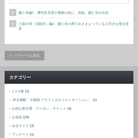
建仁寺編1 摩利支天堂の通路の先に、突如、建仁寺が出現
八坂の塔（法観寺）編1 建仁寺の周りをさまよっていると巨大な塔を発
見
トップページに戻る
カテゴリー
1コマ集
(3)
JR京都駅「大階段 グラフィカルイルミネーション」
(1)
お得な割引券・クーポン・チケット
(4)
お花見
(24)
ゆるキャラ
(3)
アンケート
(1)