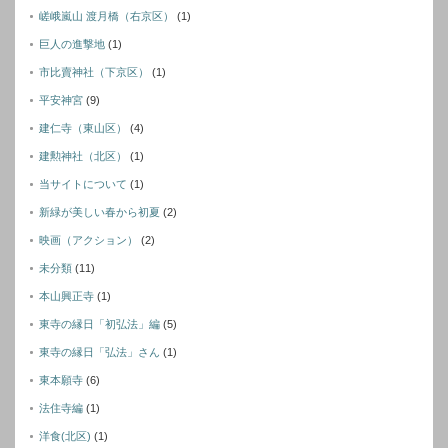
嵯峨嵐山 渡月橋（右京区）
(1)
巨人の進撃地
(1)
市比賣神社（下京区）
(1)
平安神宮
(9)
建仁寺（東山区）
(4)
建勲神社（北区）
(1)
当サイトについて
(1)
新緑が美しい春から初夏
(2)
映画（アクション）
(2)
未分類
(11)
本山興正寺
(1)
東寺の縁日「初弘法」編
(5)
東寺の縁日「弘法」さん
(1)
東本願寺
(6)
法住寺編
(1)
洋食(北区)
(1)