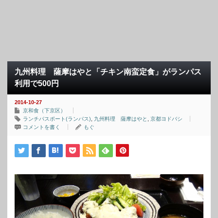
九州料理 薩摩はやと「チキン南蛮定食」がランパス
利用で500円
2014-10-27
京和食（下京区）
ランチパスポート(ランパス)
,
九州料理 薩摩はやと
,
京都ヨドバシ
コメントを書く
もぐ