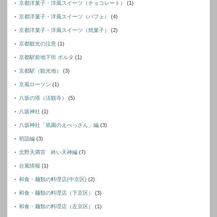
京都洋菓子・洋風スイーツ（チョコレート）
(1)
京都洋菓子・洋風スイーツ（パフェ）
(4)
京都洋菓子・洋風スイーツ（焼菓子）
(2)
京都観光の注意
(1)
京都駅前地下街 ポルタ
(1)
京都駅（観光地）
(3)
京風ローソン
(1)
八坂の塔（法観寺）
(5)
八坂神社
(1)
八坂神社「祇園のえべっさん」編
(3)
初詣編
(3)
北野天満宮 終い天神編
(7)
台風情報
(1)
和食・麺類の料理店(中京区)
(2)
和食・麺類の料理店（下京区）
(3)
和食・麺類の料理店（左京区）
(1)