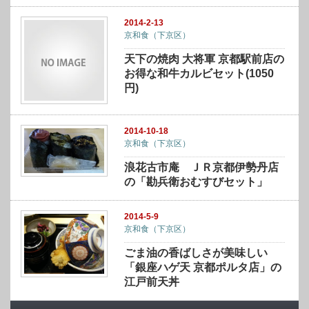
2014-2-13
京和食（下京区）
天下の焼肉 大将軍 京都駅前店の
お得な和牛カルビセット(1050
円)
2014-10-18
京和食（下京区）
浪花古市庵 ＪＲ京都伊勢丹店
の「勘兵衛おむすびセット」
2014-5-9
京和食（下京区）
ごま油の香ばしさが美味しい
「銀座ハゲ天 京都ポルタ店」の
江戸前天丼