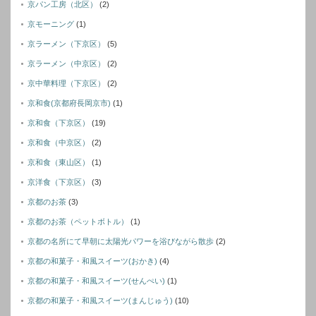
京パン工房（北区）
(2)
京モーニング
(1)
京ラーメン（下京区）
(5)
京ラーメン（中京区）
(2)
京中華料理（下京区）
(2)
京和食(京都府長岡京市)
(1)
京和食（下京区）
(19)
京和食（中京区）
(2)
京和食（東山区）
(1)
京洋食（下京区）
(3)
京都のお茶
(3)
京都のお茶（ペットボトル）
(1)
京都の名所にて早朝に太陽光パワーを浴びながら散歩
(2)
京都の和菓子・和風スイーツ(おかき)
(4)
京都の和菓子・和風スイーツ(せんぺい)
(1)
京都の和菓子・和風スイーツ(まんじゅう)
(10)