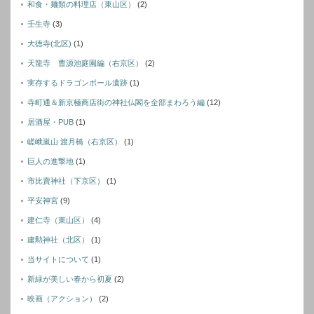
和食・麺類の料理店（東山区）
(2)
壬生寺
(3)
大徳寺(北区)
(1)
天龍寺 曹源池庭園編（右京区）
(2)
実存するドラゴンボール遺跡
(1)
寺町通＆新京極商店街の神社仏閣を全部まわろう編
(12)
居酒屋・PUB
(1)
嵯峨嵐山 渡月橋（右京区）
(1)
巨人の進撃地
(1)
市比賣神社（下京区）
(1)
平安神宮
(9)
建仁寺（東山区）
(4)
建勲神社（北区）
(1)
当サイトについて
(1)
新緑が美しい春から初夏
(2)
映画（アクション）
(2)