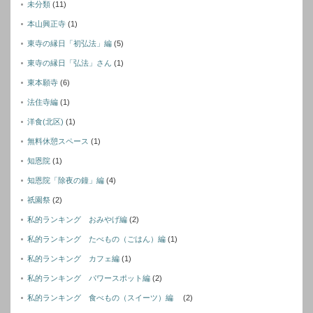
未分類
(11)
本山興正寺
(1)
東寺の縁日「初弘法」編
(5)
東寺の縁日「弘法」さん
(1)
東本願寺
(6)
法住寺編
(1)
洋食(北区)
(1)
無料休憩スペース
(1)
知恩院
(1)
知恩院「除夜の鐘」編
(4)
祇園祭
(2)
私的ランキング おみやげ編
(2)
私的ランキング たべもの（ごはん）編
(1)
私的ランキング カフェ編
(1)
私的ランキング パワースポット編
(2)
私的ランキング 食べもの（スイーツ）編
(2)