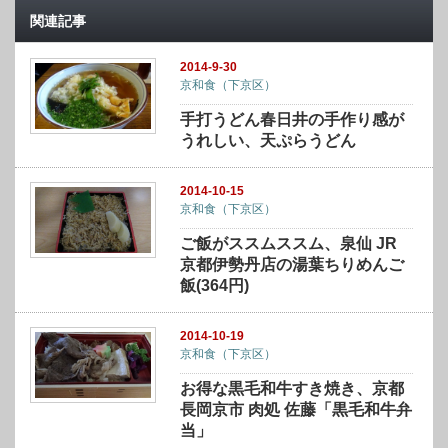
関連記事
2014-9-30
京和食（下京区）
手打うどん春日井の手作り感が
うれしい、天ぷらうどん
2014-10-15
京和食（下京区）
ご飯がススムススム、泉仙 JR
京都伊勢丹店の湯葉ちりめんご
飯(364円)
2014-10-19
京和食（下京区）
お得な黒毛和牛すき焼き、京都
長岡京市 肉処 佐藤「黒毛和牛弁
当」