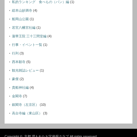
私的ランキング 食べもの（パン）編
(1)
総本山妙満寺
(4)
船岡山公園
(1)
若宮八幡宮社編
(1)
蓮華王院 三十三間堂編
(4)
行事・イベント一覧
(1)
行列
(3)
西本願寺
(5)
観光雑誌レビュー
(1)
豪傑
(2)
貴船神社編
(4)
金閣寺
(7)
銀閣寺（左京区）
(10)
高台寺編（東山区）
(3)
Copyright ©
京都 埋もれたお宝発掘クラブ
All rights reserved.