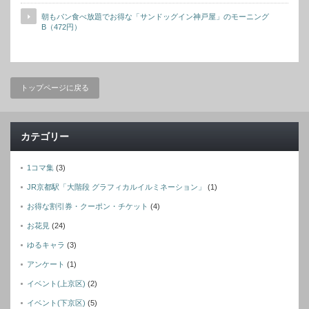
朝もパン食べ放題でお得な「サンドッグイン神戸屋」のモーニング
B（472円）
トップページに戻る
カテゴリー
1コマ集
(3)
JR京都駅「大階段 グラフィカルイルミネーション」
(1)
お得な割引券・クーポン・チケット
(4)
お花見
(24)
ゆるキャラ
(3)
アンケート
(1)
イベント(上京区)
(2)
イベント(下京区)
(5)