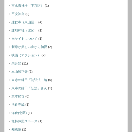
市比賣神社（下京区）
(1)
平安神宮
(9)
建仁寺（東山区）
(4)
建勲神社（北区）
(1)
当サイトについて
(1)
新緑が美しい春から初夏
(2)
映画（アクション）
(2)
未分類
(11)
本山興正寺
(1)
東寺の縁日「初弘法」編
(5)
東寺の縁日「弘法」さん
(1)
東本願寺
(6)
法住寺編
(1)
洋食(北区)
(1)
無料休憩スペース
(1)
知恩院
(1)