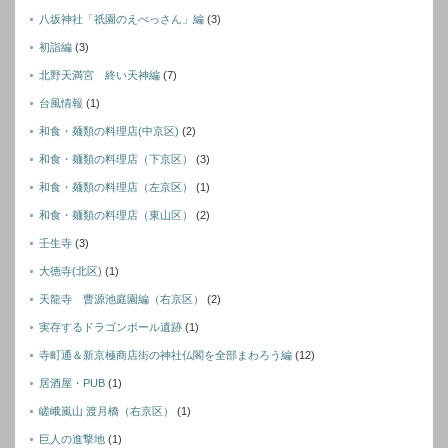
八坂神社「祇園のえべっさん」編
(3)
初詣編
(3)
北野天満宮 終い天神編
(7)
台風情報
(1)
和食・麺類の料理店(中京区)
(2)
和食・麺類の料理店（下京区）
(3)
和食・麺類の料理店（左京区）
(1)
和食・麺類の料理店（東山区）
(2)
壬生寺
(3)
大徳寺(北区)
(1)
天龍寺 曹源池庭園編（右京区）
(2)
実存するドラゴンボール遺跡
(1)
寺町通＆新京極商店街の神社仏閣を全部まわろう編
(12)
居酒屋・PUB
(1)
嵯峨嵐山 渡月橋（右京区）
(1)
巨人の進撃地
(1)