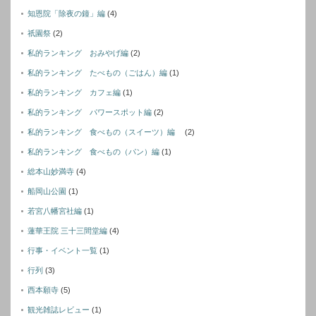
知恩院「除夜の鐘」編
(4)
祇園祭
(2)
私的ランキング おみやげ編
(2)
私的ランキング たべもの（ごはん）編
(1)
私的ランキング カフェ編
(1)
私的ランキング パワースポット編
(2)
私的ランキング 食べもの（スイーツ）編
(2)
私的ランキング 食べもの（パン）編
(1)
総本山妙満寺
(4)
船岡山公園
(1)
若宮八幡宮社編
(1)
蓮華王院 三十三間堂編
(4)
行事・イベント一覧
(1)
行列
(3)
西本願寺
(5)
観光雑誌レビュー
(1)