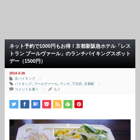
ネット予約で1000円もお得！京都新阪急ホテル「レス
トラン ブールヴァール」のランチバイキングスポット
デー（1500円）
2014-3-26
京バイキング
バイキング
,
ブールヴァール
,
ランチ
,
下京区
,
京都駅
コメントを書く
もぐ