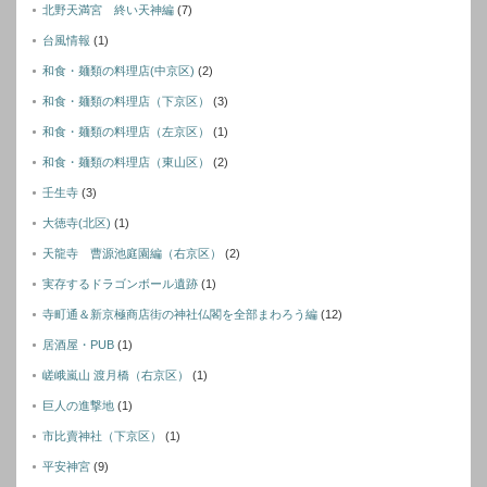
北野天満宮 終い天神編
(7)
台風情報
(1)
和食・麺類の料理店(中京区)
(2)
和食・麺類の料理店（下京区）
(3)
和食・麺類の料理店（左京区）
(1)
和食・麺類の料理店（東山区）
(2)
壬生寺
(3)
大徳寺(北区)
(1)
天龍寺 曹源池庭園編（右京区）
(2)
実存するドラゴンボール遺跡
(1)
寺町通＆新京極商店街の神社仏閣を全部まわろう編
(12)
居酒屋・PUB
(1)
嵯峨嵐山 渡月橋（右京区）
(1)
巨人の進撃地
(1)
市比賣神社（下京区）
(1)
平安神宮
(9)