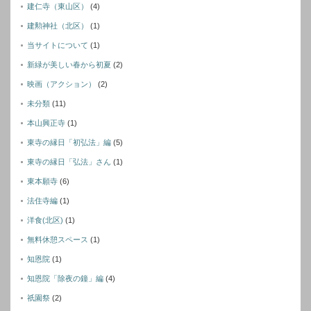
建仁寺（東山区）
(4)
建勲神社（北区）
(1)
当サイトについて
(1)
新緑が美しい春から初夏
(2)
映画（アクション）
(2)
未分類
(11)
本山興正寺
(1)
東寺の縁日「初弘法」編
(5)
東寺の縁日「弘法」さん
(1)
東本願寺
(6)
法住寺編
(1)
洋食(北区)
(1)
無料休憩スペース
(1)
知恩院
(1)
知恩院「除夜の鐘」編
(4)
祇園祭
(2)