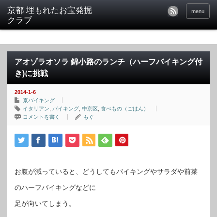
京都 埋もれたお宝発掘
menu
クラブ
アオゾラオソラ 錦小路のランチ（ハーフバイキング付
き)に挑戦
2014-1-6
京バイキング
イタリアン
,
バイキング
,
中京区
,
食べもの（ごはん）
コメントを書く
もぐ
お腹が減っていると、どうしてもバイキングやサラダや前菜
のハーフバイキングなどに
足が向いてしまう。