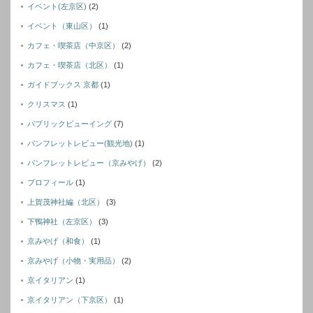
イベント(左京区)
(2)
イベント（東山区）
(1)
カフェ・喫茶店（中京区）
(2)
カフェ・喫茶店（北区）
(1)
ガイドブックス 京都
(1)
クリスマス
(1)
パブリックビューイング
(7)
パンフレットレビュー(観光地)
(1)
パンフレットレビュー（京みやげ）
(2)
プロフィール
(1)
上賀茂神社編（北区）
(3)
下鴨神社（左京区）
(3)
京みやげ（和食）
(1)
京みやげ（小物・実用品）
(2)
京イタリアン
(1)
京イタリアン（下京区）
(1)