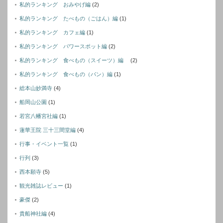
私的ランキング おみやげ編
(2)
私的ランキング たべもの（ごはん）編
(1)
私的ランキング カフェ編
(1)
私的ランキング パワースポット編
(2)
私的ランキング 食べもの（スイーツ）編
(2)
私的ランキング 食べもの（パン）編
(1)
総本山妙満寺
(4)
船岡山公園
(1)
若宮八幡宮社編
(1)
蓮華王院 三十三間堂編
(4)
行事・イベント一覧
(1)
行列
(3)
西本願寺
(5)
観光雑誌レビュー
(1)
豪傑
(2)
貴船神社編
(4)