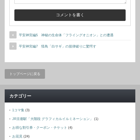
平安神宮編5 神秘の生命体「フライングオニオン」との遭遇
平安神宮編7 怪鳥「白サギ」の規律破りに驚愕す
トップページに戻る
カテゴリー
1コマ集
(3)
JR京都駅「大階段 グラフィカルイルミネーション」
(1)
お得な割引券・クーポン・チケット
(4)
お花見
(24)