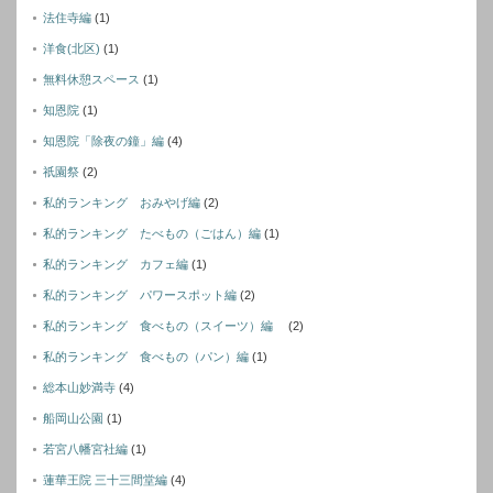
法住寺編
(1)
洋食(北区)
(1)
無料休憩スペース
(1)
知恩院
(1)
知恩院「除夜の鐘」編
(4)
祇園祭
(2)
私的ランキング おみやげ編
(2)
私的ランキング たべもの（ごはん）編
(1)
私的ランキング カフェ編
(1)
私的ランキング パワースポット編
(2)
私的ランキング 食べもの（スイーツ）編
(2)
私的ランキング 食べもの（パン）編
(1)
総本山妙満寺
(4)
船岡山公園
(1)
若宮八幡宮社編
(1)
蓮華王院 三十三間堂編
(4)