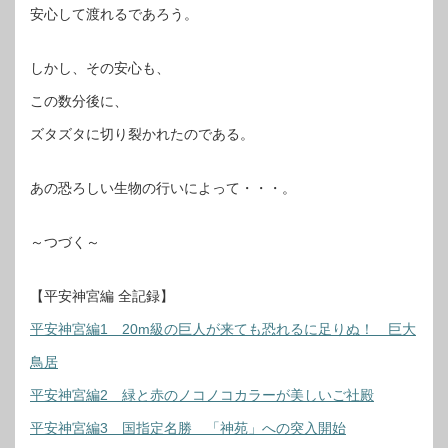
安心して渡れるであろう。
しかし、その安心も、
この数分後に、
ズタズタに切り裂かれたのである。
あの恐ろしい生物の行いによって・・・。
～つづく～
【平安神宮編 全記録】
平安神宮編1 20m級の巨人が来ても恐れるに足りぬ！ 巨大
鳥居
平安神宮編2 緑と赤のノコノコカラーが美しいご社殿
平安神宮編3 国指定名勝 「神苑」への突入開始