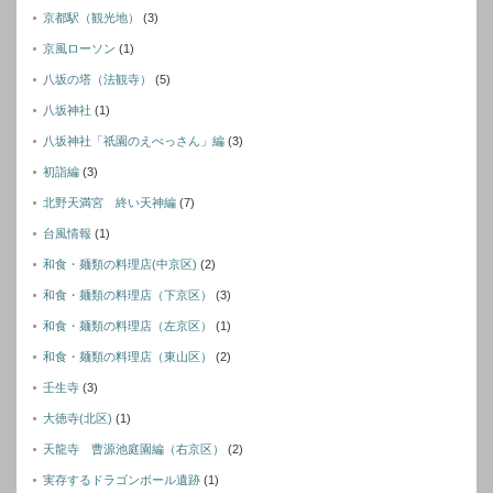
京都駅（観光地）
(3)
京風ローソン
(1)
八坂の塔（法観寺）
(5)
八坂神社
(1)
八坂神社「祇園のえべっさん」編
(3)
初詣編
(3)
北野天満宮 終い天神編
(7)
台風情報
(1)
和食・麺類の料理店(中京区)
(2)
和食・麺類の料理店（下京区）
(3)
和食・麺類の料理店（左京区）
(1)
和食・麺類の料理店（東山区）
(2)
壬生寺
(3)
大徳寺(北区)
(1)
天龍寺 曹源池庭園編（右京区）
(2)
実存するドラゴンボール遺跡
(1)