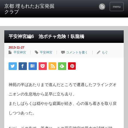
京都 埋もれたお宝発掘
menu
クラブ
平安神宮編6 池ポチャ危険！臥龍橋
2013-11-27
平安神宮
平安神宮
コメントを書く
もぐ
神苑の半ばあたりまで進んだところで遭遇したフライングオ
ニオンの生息地から足早に立ち去り、
またしばらくは穏やかな庭園が続き、心の落ち着きを取り戻
しつつあった。