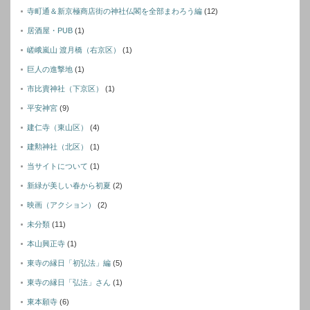
寺町通＆新京極商店街の神社仏閣を全部まわろう編
(12)
居酒屋・PUB
(1)
嵯峨嵐山 渡月橋（右京区）
(1)
巨人の進撃地
(1)
市比賣神社（下京区）
(1)
平安神宮
(9)
建仁寺（東山区）
(4)
建勲神社（北区）
(1)
当サイトについて
(1)
新緑が美しい春から初夏
(2)
映画（アクション）
(2)
未分類
(11)
本山興正寺
(1)
東寺の縁日「初弘法」編
(5)
東寺の縁日「弘法」さん
(1)
東本願寺
(6)