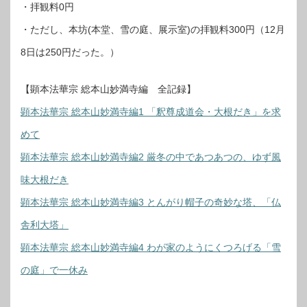
・拝観料0円
・ただし、本坊(本堂、雪の庭、展示室)の拝観料300円（12月
8日は250円だった。）
【顕本法華宗 総本山妙満寺編 全記録】
顕本法華宗 総本山妙満寺編1 「釈尊成道会・大根だき」を求
めて
顕本法華宗 総本山妙満寺編2 厳冬の中であつあつの、ゆず風
味大根だき
顕本法華宗 総本山妙満寺編3 とんがり帽子の奇妙な塔、「仏
舎利大塔」
顕本法華宗 総本山妙満寺編4 わが家のようにくつろげる「雪
の庭」で一休み