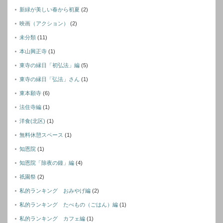
新緑が美しい春から初夏
(2)
映画（アクション）
(2)
未分類
(11)
本山興正寺
(1)
東寺の縁日「初弘法」編
(5)
東寺の縁日「弘法」さん
(1)
東本願寺
(6)
法住寺編
(1)
洋食(北区)
(1)
無料休憩スペース
(1)
知恩院
(1)
知恩院「除夜の鐘」編
(4)
祇園祭
(2)
私的ランキング おみやげ編
(2)
私的ランキング たべもの（ごはん）編
(1)
私的ランキング カフェ編
(1)