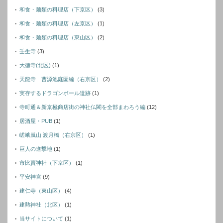
和食・麺類の料理店（下京区）
(3)
和食・麺類の料理店（左京区）
(1)
和食・麺類の料理店（東山区）
(2)
壬生寺
(3)
大徳寺(北区)
(1)
天龍寺 曹源池庭園編（右京区）
(2)
実存するドラゴンボール遺跡
(1)
寺町通＆新京極商店街の神社仏閣を全部まわろう編
(12)
居酒屋・PUB
(1)
嵯峨嵐山 渡月橋（右京区）
(1)
巨人の進撃地
(1)
市比賣神社（下京区）
(1)
平安神宮
(9)
建仁寺（東山区）
(4)
建勲神社（北区）
(1)
当サイトについて
(1)