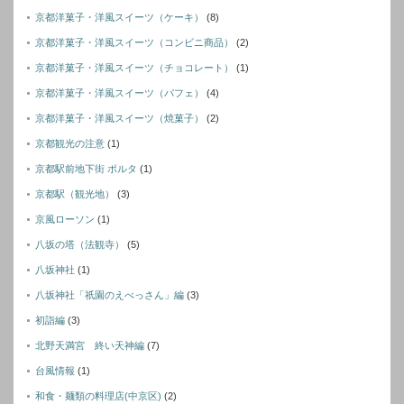
京都洋菓子・洋風スイーツ（ケーキ）
(8)
京都洋菓子・洋風スイーツ（コンビニ商品）
(2)
京都洋菓子・洋風スイーツ（チョコレート）
(1)
京都洋菓子・洋風スイーツ（パフェ）
(4)
京都洋菓子・洋風スイーツ（焼菓子）
(2)
京都観光の注意
(1)
京都駅前地下街 ポルタ
(1)
京都駅（観光地）
(3)
京風ローソン
(1)
八坂の塔（法観寺）
(5)
八坂神社
(1)
八坂神社「祇園のえべっさん」編
(3)
初詣編
(3)
北野天満宮 終い天神編
(7)
台風情報
(1)
和食・麺類の料理店(中京区)
(2)