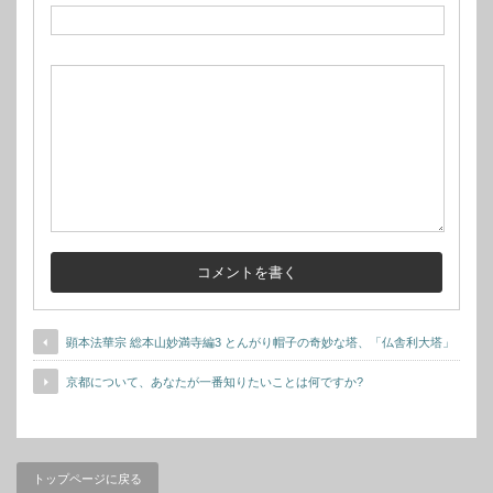
顕本法華宗 総本山妙満寺編3 とんがり帽子の奇妙な塔、「仏舎利大塔」
京都について、あなたが一番知りたいことは何ですか?
トップページに戻る