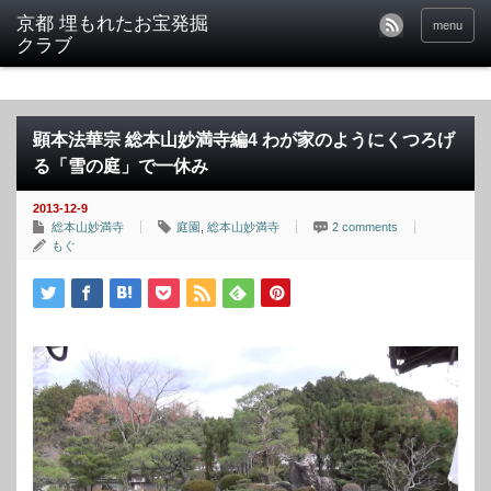
京都 埋もれたお宝発掘
menu
クラブ
顕本法華宗 総本山妙満寺編4 わが家のようにくつろげ
る「雪の庭」で一休み
2013-12-9
総本山妙満寺
庭園
,
総本山妙満寺
2 comments
もぐ