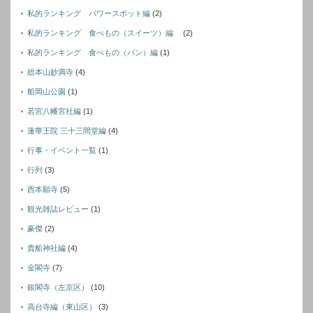
私的ランキング パワースポット編
(2)
私的ランキング 食べもの（スイーツ）編
(2)
私的ランキング 食べもの（パン）編
(1)
総本山妙満寺
(4)
船岡山公園
(1)
若宮八幡宮社編
(1)
蓮華王院 三十三間堂編
(4)
行事・イベント一覧
(1)
行列
(3)
西本願寺
(5)
観光雑誌レビュー
(1)
豪傑
(2)
貴船神社編
(4)
金閣寺
(7)
銀閣寺（左京区）
(10)
高台寺編（東山区）
(3)