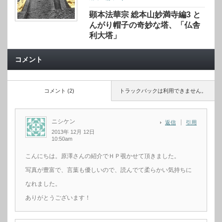
顕本法華宗 総本山妙満寺編3 と
んがり帽子の奇妙な塔、「仏舎
利大塔」
コメント
コメント (2)
トラックバックは利用できません。
ニシケン
返信
引用
2013年 12月 12日
10:50am
こんにちは。原澤さんの紹介でＨＰ覗かせて頂きました。
写真が豊富で、言葉も優しいので、読んでて柔らかい気持ちに
なれました。
ありがとうございます！