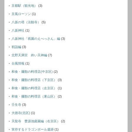
京都駅（観光地）
(3)
京風ローソン
(1)
八坂の塔（法観寺）
(5)
八坂神社
(1)
八坂神社「祇園のえべっさん」編
(3)
初詣編
(3)
北野天満宮 終い天神編
(7)
台風情報
(1)
和食・麺類の料理店(中京区)
(2)
和食・麺類の料理店（下京区）
(3)
和食・麺類の料理店（左京区）
(1)
和食・麺類の料理店（東山区）
(2)
壬生寺
(3)
大徳寺(北区)
(1)
天龍寺 曹源池庭園編（右京区）
(2)
実存するドラゴンボール遺跡
(1)