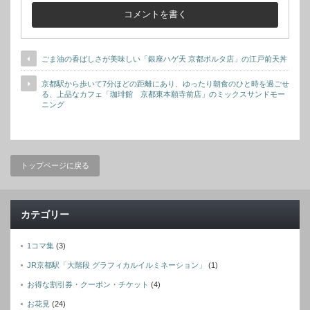
ごま油の香ばしさが美味しい「銀座ハゲ天 京都ポルタ店」の江戸前天丼
京都駅から歩いて7分ほどの距離にあり、ゆったり朝食のひと時を過ごせ
る、上品なカフェ「珈琲館 京都東本願寺前店」のミックスサンドモー
ニング
トップページに戻る
カテゴリー
1コマ集
(3)
JR京都駅「大階段 グラフィカルイルミネーション」
(1)
お得な割引券・クーポン・チケット
(4)
お花見
(24)