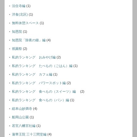
法住寺編
(1)
洋食(北区)
(1)
無料休憩スペース
(1)
知恩院
(1)
知恩院「除夜の鐘」編
(4)
祇園祭
(2)
私的ランキング おみやげ編
(2)
私的ランキング たべもの（ごはん）編
(1)
私的ランキング カフェ編
(1)
私的ランキング パワースポット編
(2)
私的ランキング 食べもの（スイーツ）編
(2)
私的ランキング 食べもの（パン）編
(1)
総本山妙満寺
(4)
船岡山公園
(1)
若宮八幡宮社編
(1)
蓮華王院 三十三間堂編
(4)