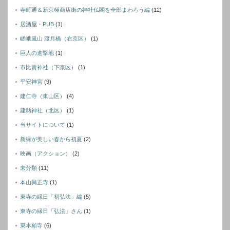
寺町通＆新京極商店街の神社仏閣を全部まわろう編
(12)
居酒屋・PUB
(1)
嵯峨嵐山 渡月橋（右京区）
(1)
巨人の進撃地
(1)
市比賣神社（下京区）
(1)
平安神宮
(9)
建仁寺（東山区）
(4)
建勲神社（北区）
(1)
当サイトについて
(1)
新緑が美しい春から初夏
(2)
映画（アクション）
(2)
未分類
(11)
本山興正寺
(1)
東寺の縁日「初弘法」編
(5)
東寺の縁日「弘法」さん
(1)
東本願寺
(6)