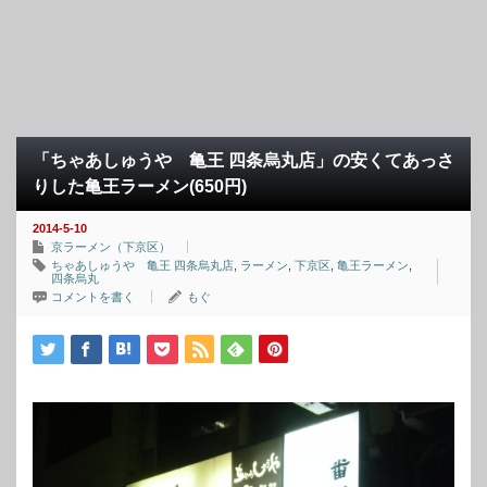
「ちゃあしゅうや 亀王 四条烏丸店」の安くてあっさ
りした亀王ラーメン(650円)
2014-5-10
京ラーメン（下京区）
ちゃあしゅうや 亀王 四条烏丸店
,
ラーメン
,
下京区
,
亀王ラーメン
,
四条烏丸
コメントを書く
もぐ