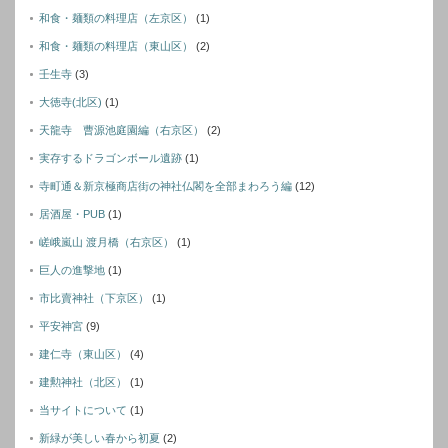
和食・麺類の料理店（左京区）
(1)
和食・麺類の料理店（東山区）
(2)
壬生寺
(3)
大徳寺(北区)
(1)
天龍寺 曹源池庭園編（右京区）
(2)
実存するドラゴンボール遺跡
(1)
寺町通＆新京極商店街の神社仏閣を全部まわろう編
(12)
居酒屋・PUB
(1)
嵯峨嵐山 渡月橋（右京区）
(1)
巨人の進撃地
(1)
市比賣神社（下京区）
(1)
平安神宮
(9)
建仁寺（東山区）
(4)
建勲神社（北区）
(1)
当サイトについて
(1)
新緑が美しい春から初夏
(2)