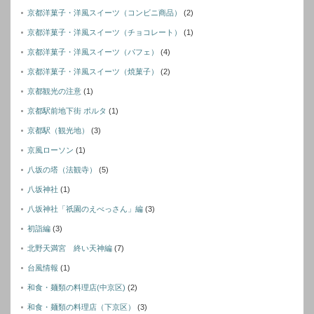
京都洋菓子・洋風スイーツ（コンビニ商品）
(2)
京都洋菓子・洋風スイーツ（チョコレート）
(1)
京都洋菓子・洋風スイーツ（パフェ）
(4)
京都洋菓子・洋風スイーツ（焼菓子）
(2)
京都観光の注意
(1)
京都駅前地下街 ポルタ
(1)
京都駅（観光地）
(3)
京風ローソン
(1)
八坂の塔（法観寺）
(5)
八坂神社
(1)
八坂神社「祇園のえべっさん」編
(3)
初詣編
(3)
北野天満宮 終い天神編
(7)
台風情報
(1)
和食・麺類の料理店(中京区)
(2)
和食・麺類の料理店（下京区）
(3)