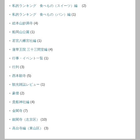
私的ランキング 食べもの（スイーツ）編
(2)
私的ランキング 食べもの（パン）編
(1)
総本山妙満寺
(4)
船岡山公園
(1)
若宮八幡宮社編
(1)
蓮華王院 三十三間堂編
(4)
行事・イベント一覧
(1)
行列
(3)
西本願寺
(5)
観光雑誌レビュー
(1)
豪傑
(2)
貴船神社編
(4)
金閣寺
(7)
銀閣寺（左京区）
(10)
高台寺編（東山区）
(3)