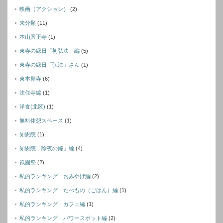
映画（アクション）
(2)
未分類
(11)
本山興正寺
(1)
東寺の縁日「初弘法」編
(5)
東寺の縁日「弘法」さん
(1)
東本願寺
(6)
法住寺編
(1)
洋食(北区)
(1)
無料休憩スペース
(1)
知恩院
(1)
知恩院「除夜の鐘」編
(4)
祇園祭
(2)
私的ランキング おみやげ編
(2)
私的ランキング たべもの（ごはん）編
(1)
私的ランキング カフェ編
(1)
私的ランキング パワースポット編
(2)