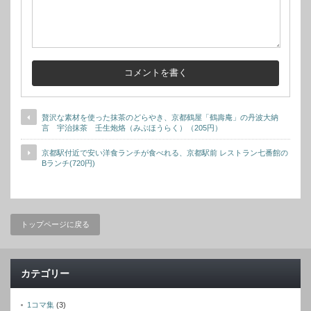
贅沢な素材を使った抹茶のどらやき、京都鶴屋「鶴壽庵」の丹波大納
言 宇治抹茶 壬生炮烙（みぶほうらく）（205円）
京都駅付近で安い洋食ランチが食べれる、京都駅前 レストラン七番館の
Bランチ(720円)
トップページに戻る
カテゴリー
1コマ集
(3)