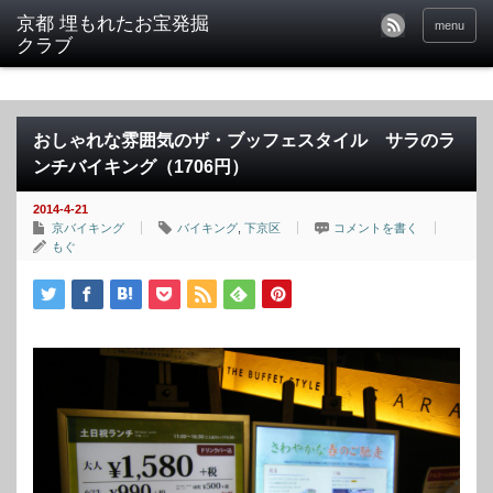
京都 埋もれたお宝発掘
menu
クラブ
おしゃれな雰囲気のザ・ブッフェスタイル サラのラ
ンチバイキング（1706円）
2014-4-21
京バイキング
バイキング
,
下京区
コメントを書く
もぐ