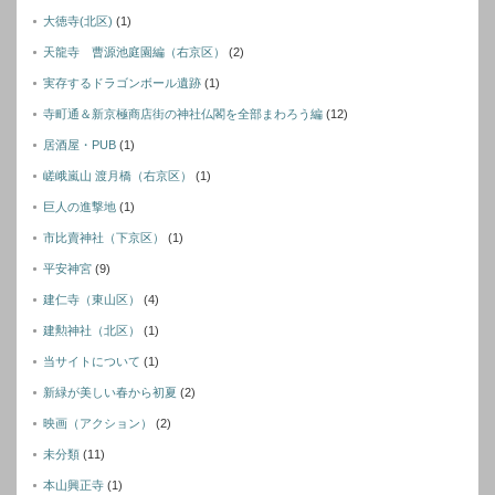
大徳寺(北区)
(1)
天龍寺 曹源池庭園編（右京区）
(2)
実存するドラゴンボール遺跡
(1)
寺町通＆新京極商店街の神社仏閣を全部まわろう編
(12)
居酒屋・PUB
(1)
嵯峨嵐山 渡月橋（右京区）
(1)
巨人の進撃地
(1)
市比賣神社（下京区）
(1)
平安神宮
(9)
建仁寺（東山区）
(4)
建勲神社（北区）
(1)
当サイトについて
(1)
新緑が美しい春から初夏
(2)
映画（アクション）
(2)
未分類
(11)
本山興正寺
(1)