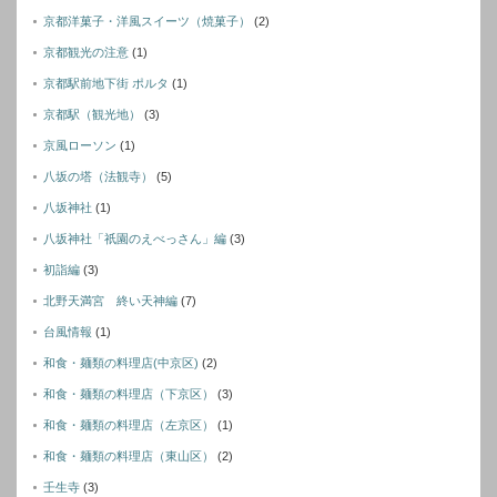
京都洋菓子・洋風スイーツ（焼菓子）
(2)
京都観光の注意
(1)
京都駅前地下街 ポルタ
(1)
京都駅（観光地）
(3)
京風ローソン
(1)
八坂の塔（法観寺）
(5)
八坂神社
(1)
八坂神社「祇園のえべっさん」編
(3)
初詣編
(3)
北野天満宮 終い天神編
(7)
台風情報
(1)
和食・麺類の料理店(中京区)
(2)
和食・麺類の料理店（下京区）
(3)
和食・麺類の料理店（左京区）
(1)
和食・麺類の料理店（東山区）
(2)
壬生寺
(3)