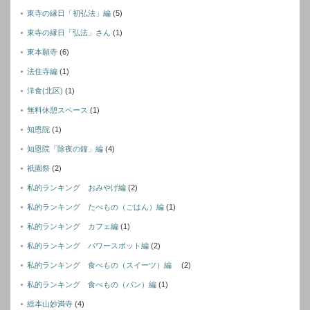
東寺の縁日「初弘法」編
(5)
東寺の縁日「弘法」さん
(1)
東本願寺
(6)
法住寺編
(1)
洋食(北区)
(1)
無料休憩スペース
(1)
知恩院
(1)
知恩院「除夜の鐘」編
(4)
祇園祭
(2)
私的ランキング おみやげ編
(2)
私的ランキング たべもの（ごはん）編
(1)
私的ランキング カフェ編
(1)
私的ランキング パワースポット編
(2)
私的ランキング 食べもの（スイーツ）編
(2)
私的ランキング 食べもの（パン）編
(1)
総本山妙満寺
(4)