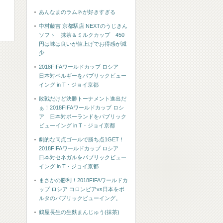
あんなまのラムネが好きすぎる
中村藤吉 京都駅店 NEXTのうじきん
ソフト 抹茶＆ミルクカップ 450
円は味は良いが値上げでお得感が減
少
2018FIFAワールドカップ ロシア
日本対ベルギーをパブリックビュー
イング in T・ジョイ京都
敗戦だけど決勝トーナメント進出だ
ぁ！2018FIFAワールドカップ ロシ
ア 日本対ポーランドをパブリック
ビューイング in T・ジョイ京都
劇的な同点ゴールで勝ち点1GET！
2018FIFAワールドカップ ロシア
日本対セネガルをパブリックビュー
イング in T・ジョイ京都
まさかの勝利！2018FIFAワールドカ
ップ ロシア コロンビアvs日本をポ
ルタのパブリックビューイング。
鶴屋長生の生麩まんじゅう(抹茶)