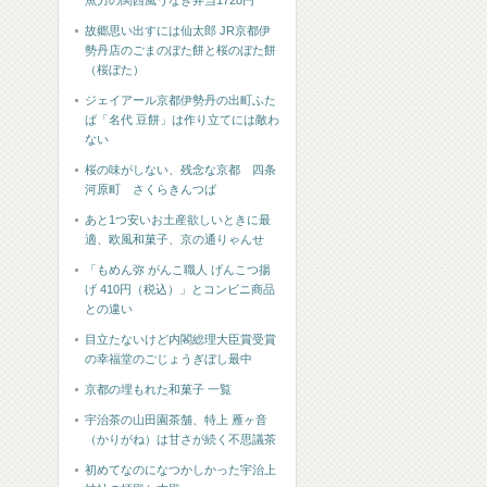
魚力の関西風うなぎ弁当1728円
故郷思い出すには仙太郎 JR京都伊
勢丹店のごまのぼた餅と桜のぼた餅
（桜ぼた）
ジェイアール京都伊勢丹の出町ふた
ば「名代 豆餅」は作り立てには敵わ
ない
桜の味がしない、残念な京都 四条
河原町 さくらきんつば
あと1つ安いお土産欲しいときに最
適、欧風和菓子、京の通りゃんせ
「もめん弥 がんこ職人 げんこつ揚
げ 410円（税込）」とコンビニ商品
との違い
目立たないけど内閣総理大臣賞受賞
の幸福堂のごじょうぎぼし最中
京都の埋もれた和菓子 一覧
宇治茶の山田園茶舗、特上 雁ヶ音
（かりがね）は甘さが続く不思議茶
初めてなのになつかしかった宇治上