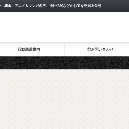
子、和食、アニメ＆マンガ名所、神社仏閣などのお宝を発掘＆公開
◎動画道案内
◎お問い合わせ