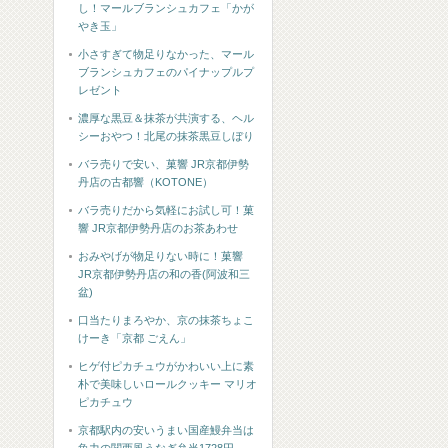
し！マールブランシュカフェ「かが
やき玉」
小さすぎて物足りなかった、マール
ブランシュカフェのパイナップルプ
レゼント
濃厚な黒豆＆抹茶が共演する、ヘル
シーおやつ！北尾の抹茶黒豆しぼり
バラ売りで安い、菓響 JR京都伊勢
丹店の古都響（KOTONE）
バラ売りだから気軽にお試し可！菓
響 JR京都伊勢丹店のお茶あわせ
おみやげが物足りない時に！菓響
JR京都伊勢丹店の和の香(阿波和三
盆)
口当たりまろやか、京の抹茶ちょこ
けーき「京都 ごえん」
ヒゲ付ピカチュウがかわいい上に素
朴で美味しいロールクッキー マリオ
ピカチュウ
京都駅内の安いうまい国産鰻弁当は