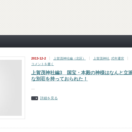
2013-12-2
上賀茂神社編（北区）
上賀茂神社
,
式年遷宮
コメントを書く
上賀茂神社編3 国宝・本殿の神様はなんと立
な別荘を持っておられた！
…
詳細を見る