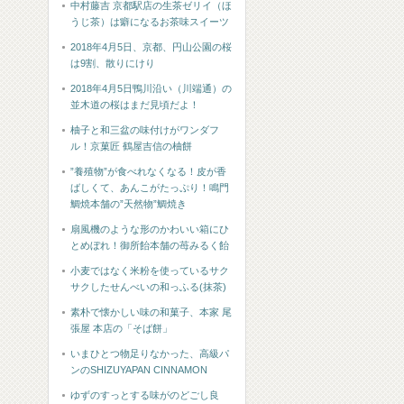
中村藤吉 京都駅店の生茶ゼリイ（ほ
うじ茶）は癖になるお茶味スイーツ
2018年4月5日、京都、円山公園の桜
は9割、散りにけり
2018年4月5日鴨川沿い（川端通）の
並木道の桜はまだ見頃だよ！
柚子と和三盆の味付けがワンダフ
ル！京菓匠 鶴屋吉信の柚餅
”養殖物”が食べれなくなる！皮が香
ばしくて、あんこがたっぷり！鳴門
鯛焼本舗の”天然物”鯛焼き
扇風機のような形のかわいい箱にひ
とめぼれ！御所飴本舗の苺みるく飴
小麦ではなく米粉を使っているサク
サクしたせんべいの和っふる(抹茶)
素朴で懐かしい味の和菓子、本家 尾
張屋 本店の「そば餅」
いまひとつ物足りなかった、高級パ
ンのSHIZUYAPAN CINNAMON
ゆずのすっとする味がのどごし良