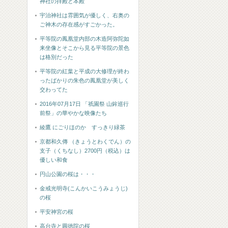
神社の拝殿と本殿
宇治神社は雰囲気が優しく、右奥の
ご神木の存在感がすごかった。
平等院の鳳凰堂内部の木造阿弥陀如
来坐像とそこから見る平等院の景色
は格別だった
平等院の紅葉と平成の大修理が終わ
ったばかりの朱色の鳳凰堂が美しく
交わってた
2016年07月17日 「祇園祭 山鉾巡行
前祭」の華やかな映像たち
綾鷹 にごりほのか すっきり緑茶
京都和久傳 （きょうとわくでん）の
支子（くちなし）2700円（税込）は
優しい和食
円山公園の桜は・・・
金戒光明寺(こんかいこうみょうじ)
の桜
平安神宮の桜
高台寺と圓徳院の桜