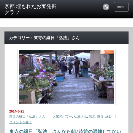
京都 埋もれたお宝発掘
menu
クラブ
カテゴリー：東寺の縁日「弘法」さん
2014-3-21
東寺の縁日「弘法」さん
太陽光パワー
,
弘法さん
,
散歩
,
東寺
,
縁日
コメントを書く
東寺の縁日「弘法」さんなら朝7時前の混雑してない