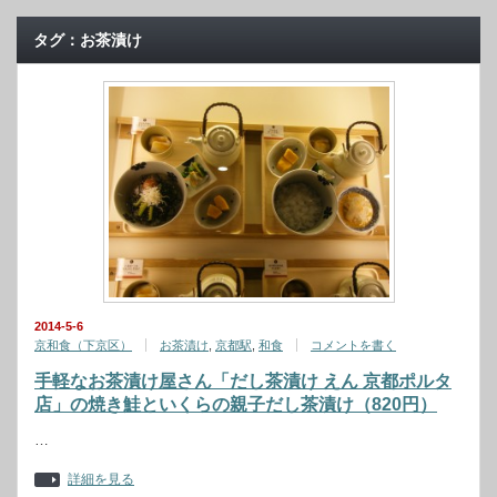
タグ：お茶漬け
2014-5-6
京和食（下京区）
お茶漬け
,
京都駅
,
和食
コメントを書く
手軽なお茶漬け屋さん「だし茶漬け えん 京都ポルタ
店」の焼き鮭といくらの親子だし茶漬け（820円）
…
詳細を見る