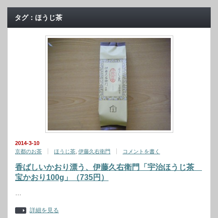
タグ：ほうじ茶
2014-3-10
京都のお茶
ほうじ茶
,
伊藤久右衛門
コメントを書く
香ばしいかおり漂う、伊藤久右衛門「宇治ほうじ茶
宝かおり100g」（735円）
…
詳細を見る