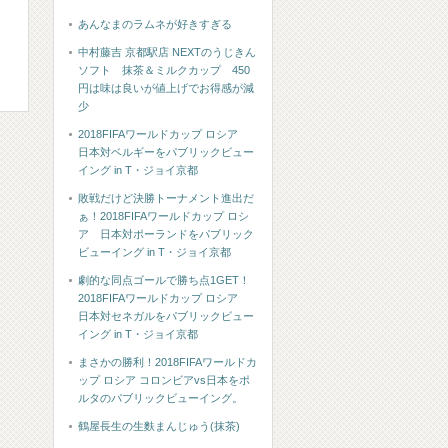
あんなまのラムネが好きすぎる
中村藤吉 京都駅店 NEXTのうじきん
ソフト 抹茶＆ミルクカップ 450
円は味は良いが値上げでお得感が減
少
2018FIFAワールドカップ ロシア
日本対ベルギーをパブリックビュー
イング in T・ジョイ京都
敗戦だけど決勝トーナメント進出だ
ぁ！2018FIFAワールドカップ ロシ
ア 日本対ポーランドをパブリック
ビューイング in T・ジョイ京都
劇的な同点ゴールで勝ち点1GET！
2018FIFAワールドカップ ロシア
日本対セネガルをパブリックビュー
イング in T・ジョイ京都
まさかの勝利！2018FIFAワールドカ
ップ ロシア コロンビアvs日本をポ
ルタのパブリックビューイング。
鶴屋長生の生麩まんじゅう(抹茶)