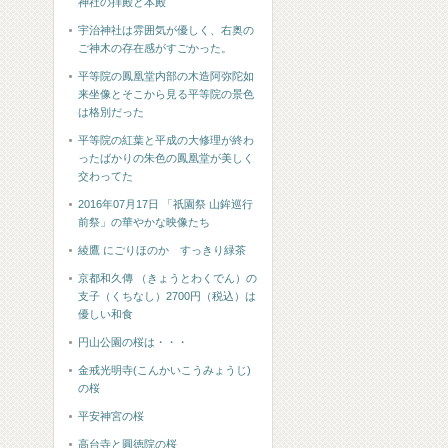
神社の拝殿と本殿
宇治神社は雰囲気が優しく、右奥の
ご神木の存在感がすごかった。
平等院の鳳凰堂内部の木造阿弥陀如
来坐像とそこから見る平等院の景色
は格別だった
平等院の紅葉と平成の大修理が終わ
ったばかりの朱色の鳳凰堂が美しく
交わってた
2016年07月17日 「祇園祭 山鉾巡行
前祭」の華やかな映像たち
綾鷹 にごりほのか すっきり緑茶
京都和久傳 （きょうとわくでん）の
支子（くちなし）2700円（税込）は
優しい和食
円山公園の桜は・・・
金戒光明寺(こんかいこうみょうじ)
の桜
平安神宮の桜
高台寺と圓徳院の桜