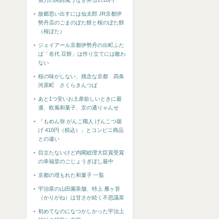
魚力の関西風うなぎ弁当1728円
故郷思い出すには仙太郎 JR京都伊
勢丹店のごまのぼた餅と桜のぼた餅
（桜ぼた）
ジェイアール京都伊勢丹の出町ふた
ば「名代 豆餅」は作り立てには敵わ
ない
桜の味がしない、残念な京都 四条
河原町 さくらきんつば
あと1つ安いお土産欲しいときに最
適、欧風和菓子、京の通りゃんせ
「もめん弥 がんこ職人 げんこつ揚
げ 410円（税込）」とコンビニ商品
との違い
目立たないけど内閣総理大臣賞受賞
の幸福堂のごじょうぎぼし最中
京都の埋もれた和菓子 一覧
宇治茶の山田園茶舗、特上 雁ヶ音
（かりがね）は甘さが続く不思議茶
初めてなのになつかしかった宇治上