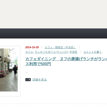
2014-10-29
カフェ・喫茶店（中京区）
カフェ
,
ランチパスポート(ランパス)
,
中京区
コメントを書く
カフェダイニング ヌフの唐揚げランチがラン
ス利用で500円
…
詳細を見る