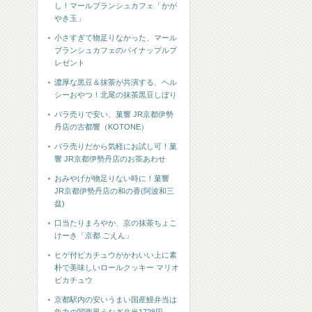
し！マールブランシュカフェ「かが
やき玉」
小さすぎて物足りなかった、マール
ブランシュカフェのパイナップルプ
レゼント
濃厚な黒豆＆抹茶が共演する、ヘル
シーおやつ！北尾の抹茶黒豆しぼり
バラ売りで安い、菓響 JR京都伊勢
丹店の古都響（KOTONE）
バラ売りだから気軽にお試し可！菓
響 JR京都伊勢丹店のお茶あわせ
おみやげが物足りない時に！菓響
JR京都伊勢丹店の和の香(阿波和三
盆)
口当たりまろやか、京の抹茶ちょこ
けーき「京都 ごえん」
ヒゲ付ピカチュウがかわいい上に素
朴で美味しいロールクッキー マリオ
ピカチュウ
京都駅内の安いうまい国産鰻弁当は