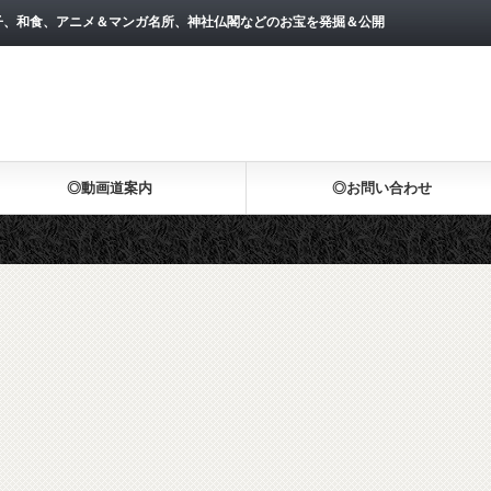
子、和食、アニメ＆マンガ名所、神社仏閣などのお宝を発掘＆公開
◎動画道案内
◎お問い合わせ