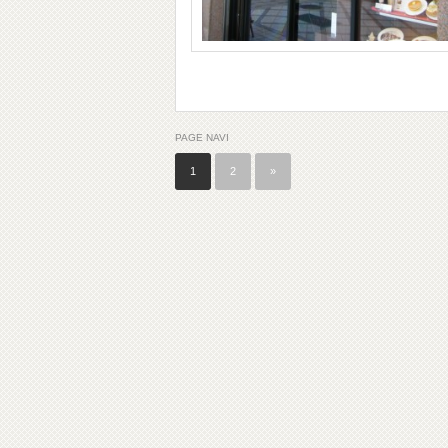
PAGE NAVI
1
2
»