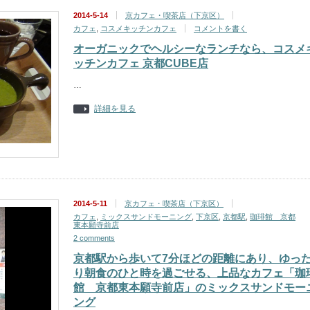
2014-5-14
京カフェ・喫茶店（下京区）
カフェ
,
コスメキッチンカフェ
コメントを書く
オーガニックでヘルシーなランチなら、コスメ
ッチンカフェ 京都CUBE店
…
詳細を見る
2014-5-11
京カフェ・喫茶店（下京区）
カフェ
,
ミックスサンドモーニング
,
下京区
,
京都駅
,
珈琲館 京都
東本願寺前店
2 comments
京都駅から歩いて7分ほどの距離にあり、ゆっ
り朝食のひと時を過ごせる、上品なカフェ「珈
館 京都東本願寺前店」のミックスサンドモー
ング