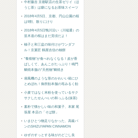
中村藤吉 京都駅店の生茶ゼリイ（ほ
うじ茶）は癖になるお茶味スイーツ
2018年4月5日、京都、円山公園の桜
は9割、散りにけり
2018年4月5日鴨川沿い（川端通）の
並木道の桜はまだ見頃だよ！
柚子と和三盆の味付けがワンダフ
ル！京菓匠 鶴屋吉信の柚餅
”養殖物”が食べれなくなる！皮が香
ばしくて、あんこがたっぷり！鳴門
鯛焼本舗の”天然物”鯛焼き
扇風機のような形のかわいい箱にひ
とめぼれ！御所飴本舗の苺みるく飴
小麦ではなく米粉を使っているサク
サクしたせんべいの和っふる(抹茶)
素朴で懐かしい味の和菓子、本家 尾
張屋 本店の「そば餅」
いまひとつ物足りなかった、高級パ
ンのSHIZUYAPAN CINNAMON
ゆずのすっとする味がのどごし良