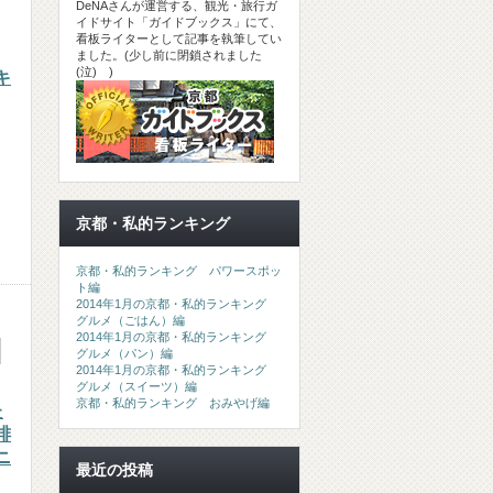
DeNAさんが運営する、観光・旅行ガ
イドサイト「ガイドブックス」にて、
看板ライターとして記事を執筆してい
ました。(少し前に閉鎖されました
(泣) )
キ
京都・私的ランキング
京都・私的ランキング パワースポッ
ト編
2014年1月の京都・私的ランキング
グルメ（ごはん）編
2014年1月の京都・私的ランキング
グルメ（パン）編
2014年1月の京都・私的ランキング
グルメ（スイーツ）編
京都・私的ランキング おみやげ編
た
琲
ニ
最近の投稿