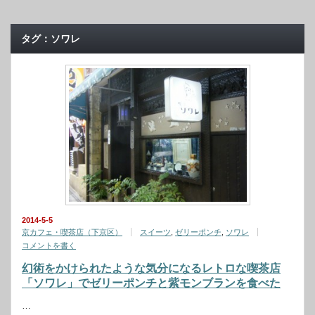
タグ：ソワレ
2014-5-5
京カフェ・喫茶店（下京区）
スイーツ
,
ゼリーポンチ
,
ソワレ
コメントを書く
幻術をかけられたような気分になるレトロな喫茶店
「ソワレ」でゼリーポンチと紫モンブランを食べた
…