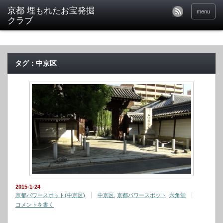
京都 埋もれたお宝発掘
menu
クラブ
タグ：中京区
2015-1-24
京都パワースポット(中京区)
中京区
,
京都パワースポット
,
六角堂
コメントを書く