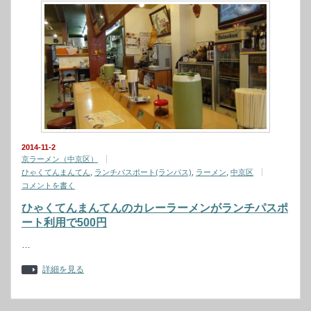
2014-11-2
京ラーメン（中京区）
ひゃくてんまんてん
,
ランチパスポート(ランパス)
,
ラーメン
,
中京区
コメントを書く
ひゃくてんまんてんのカレーラーメンがランチパスポ
ート利用で500円
…
詳細を見る