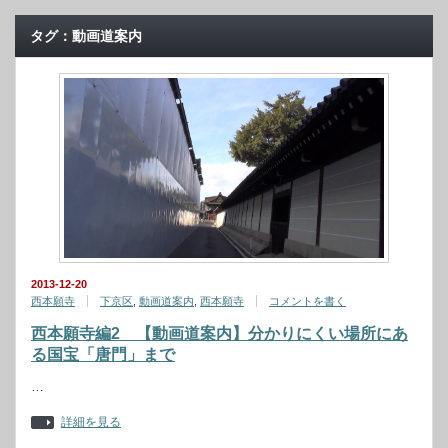
タグ：動画道案内
2013-12-20
西本願寺
下京区
,
動画道案内
,
西本願寺
コメントを書く
西本願寺編2 【動画道案内】分かりにくい場所にあ
る国宝「唐門」まで
…
詳細を見る