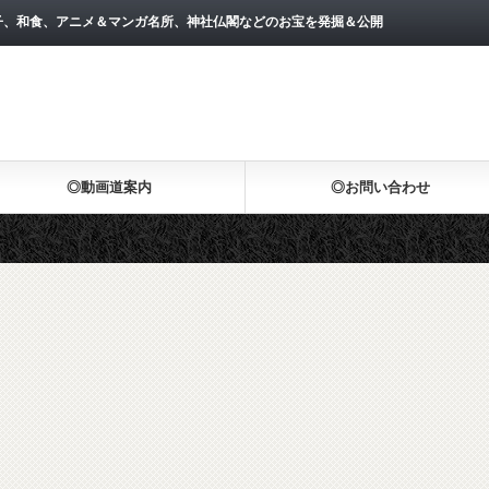
子、和食、アニメ＆マンガ名所、神社仏閣などのお宝を発掘＆公開
◎動画道案内
◎お問い合わせ