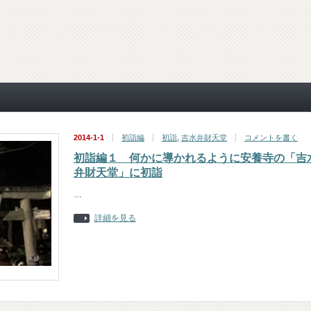
2014-1-1
初詣編
初詣
,
吉水弁財天堂
コメントを書く
初詣編１ 何かに導かれるように安養寺の「吉
弁財天堂」に初詣
…
詳細を見る