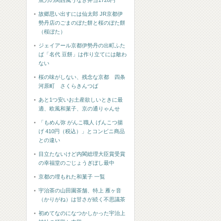
魚力の関西風うなぎ弁当1728円
故郷思い出すには仙太郎 JR京都伊
勢丹店のごまのぼた餅と桜のぼた餅
（桜ぼた）
ジェイアール京都伊勢丹の出町ふた
ば「名代 豆餅」は作り立てには敵わ
ない
桜の味がしない、残念な京都 四条
河原町 さくらきんつば
あと1つ安いお土産欲しいときに最
適、欧風和菓子、京の通りゃんせ
「もめん弥 がんこ職人 げんこつ揚
げ 410円（税込）」とコンビニ商品
との違い
目立たないけど内閣総理大臣賞受賞
の幸福堂のごじょうぎぼし最中
京都の埋もれた和菓子 一覧
宇治茶の山田園茶舗、特上 雁ヶ音
（かりがね）は甘さが続く不思議茶
初めてなのになつかしかった宇治上