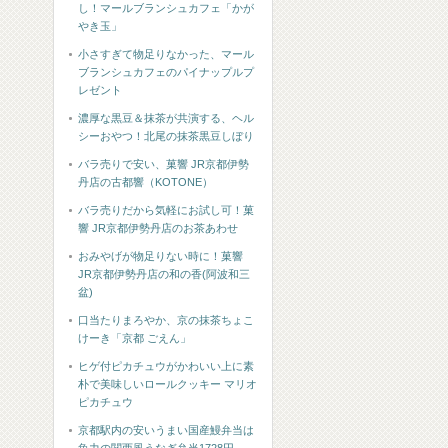
し！マールブランシュカフェ「かが
やき玉」
小さすぎて物足りなかった、マール
ブランシュカフェのパイナップルプ
レゼント
濃厚な黒豆＆抹茶が共演する、ヘル
シーおやつ！北尾の抹茶黒豆しぼり
バラ売りで安い、菓響 JR京都伊勢
丹店の古都響（KOTONE）
バラ売りだから気軽にお試し可！菓
響 JR京都伊勢丹店のお茶あわせ
おみやげが物足りない時に！菓響
JR京都伊勢丹店の和の香(阿波和三
盆)
口当たりまろやか、京の抹茶ちょこ
けーき「京都 ごえん」
ヒゲ付ピカチュウがかわいい上に素
朴で美味しいロールクッキー マリオ
ピカチュウ
京都駅内の安いうまい国産鰻弁当は