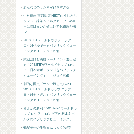
あんなまのラムネが好きすぎる
中村藤吉 京都駅店 NEXTのうじきん
ソフト 抹茶＆ミルクカップ 450
円は味は良いが値上げでお得感が減
少
2018FIFAワールドカップ ロシア
日本対ベルギーをパブリックビュー
イング in T・ジョイ京都
敗戦だけど決勝トーナメント進出だ
ぁ！2018FIFAワールドカップ ロシ
ア 日本対ポーランドをパブリック
ビューイング in T・ジョイ京都
劇的な同点ゴールで勝ち点1GET！
2018FIFAワールドカップ ロシア
日本対セネガルをパブリックビュー
イング in T・ジョイ京都
まさかの勝利！2018FIFAワールドカ
ップ ロシア コロンビアvs日本をポ
ルタのパブリックビューイング。
鶴屋長生の生麩まんじゅう(抹茶)