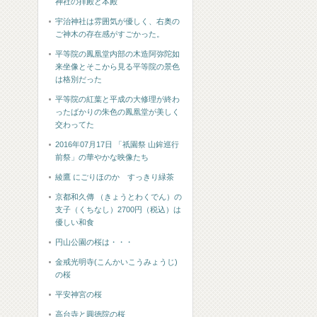
神社の拝殿と本殿
宇治神社は雰囲気が優しく、右奥の
ご神木の存在感がすごかった。
平等院の鳳凰堂内部の木造阿弥陀如
来坐像とそこから見る平等院の景色
は格別だった
平等院の紅葉と平成の大修理が終わ
ったばかりの朱色の鳳凰堂が美しく
交わってた
2016年07月17日 「祇園祭 山鉾巡行
前祭」の華やかな映像たち
綾鷹 にごりほのか すっきり緑茶
京都和久傳 （きょうとわくでん）の
支子（くちなし）2700円（税込）は
優しい和食
円山公園の桜は・・・
金戒光明寺(こんかいこうみょうじ)
の桜
平安神宮の桜
高台寺と圓徳院の桜