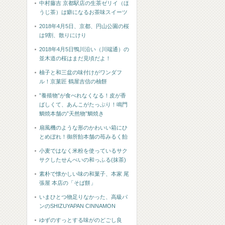
中村藤吉 京都駅店の生茶ゼリイ（ほ
うじ茶）は癖になるお茶味スイーツ
2018年4月5日、京都、円山公園の桜
は9割、散りにけり
2018年4月5日鴨川沿い（川端通）の
並木道の桜はまだ見頃だよ！
柚子と和三盆の味付けがワンダフ
ル！京菓匠 鶴屋吉信の柚餅
”養殖物”が食べれなくなる！皮が香
ばしくて、あんこがたっぷり！鳴門
鯛焼本舗の”天然物”鯛焼き
扇風機のような形のかわいい箱にひ
とめぼれ！御所飴本舗の苺みるく飴
小麦ではなく米粉を使っているサク
サクしたせんべいの和っふる(抹茶)
素朴で懐かしい味の和菓子、本家 尾
張屋 本店の「そば餅」
いまひとつ物足りなかった、高級パ
ンのSHIZUYAPAN CINNAMON
ゆずのすっとする味がのどごし良