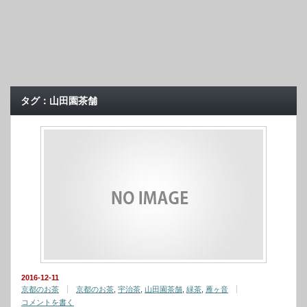
タグ：山田園茶舗
2016-12-11
京都のお茶
京都のお茶
,
宇治茶
,
山田園茶舗
,
緑茶
,
雁ヶ音
コメントを書く