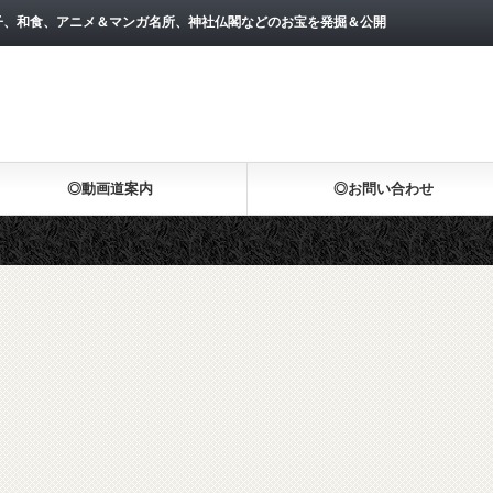
子、和食、アニメ＆マンガ名所、神社仏閣などのお宝を発掘＆公開
◎動画道案内
◎お問い合わせ