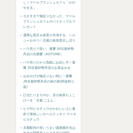
し！マールブランシュカフェ「かが
やき玉」
小さすぎて物足りなかった、マール
ブランシュカフェのパイナップルプ
レゼント
濃厚な黒豆＆抹茶が共演する、ヘル
シーおやつ！北尾の抹茶黒豆しぼり
バラ売りで安い、菓響 JR京都伊勢
丹店の古都響（KOTONE）
バラ売りだから気軽にお試し可！菓
響 JR京都伊勢丹店のお茶あわせ
おみやげが物足りない時に！菓響
JR京都伊勢丹店の和の香(阿波和三
盆)
口当たりまろやか、京の抹茶ちょこ
けーき「京都 ごえん」
ヒゲ付ピカチュウがかわいい上に素
朴で美味しいロールクッキー マリオ
ピカチュウ
京都駅内の安いうまい国産鰻弁当は