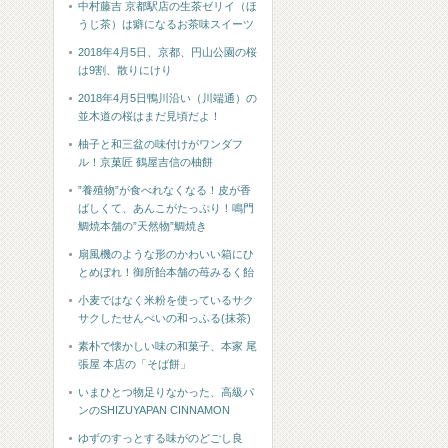
中村藤吉 京都駅店の生茶ゼリイ（ほ
うじ茶）は癖になるお茶味スイーツ
2018年4月5日、京都、円山公園の桜
は9割、散りにけり
2018年4月5日鴨川沿い（川端通）の
並木道の桜はまだ見頃だよ！
柚子と和三盆の味付けがワンダフ
ル！京菓匠 鶴屋吉信の柚餅
”養殖物”が食べれなくなる！皮が香
ばしくて、あんこがたっぷり！鳴門
鯛焼本舗の”天然物”鯛焼き
扇風機のような形のかわいい箱にひ
とめぼれ！御所飴本舗の苺みるく飴
小麦ではなく米粉を使っているサク
サクしたせんべいの和っふる(抹茶)
素朴で懐かしい味の和菓子、本家 尾
張屋 本店の「そば餅」
いまひとつ物足りなかった、高級パ
ンのSHIZUYAPAN CINNAMON
ゆずのすっとする味がのどごし良