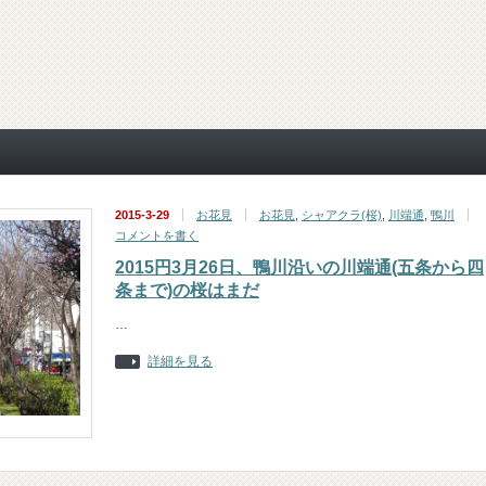
2015-3-29
お花見
お花見
,
シャアクラ(桜)
,
川端通
,
鴨川
コメントを書く
2015円3月26日、鴨川沿いの川端通(五条から四
条まで)の桜はまだ
…
詳細を見る