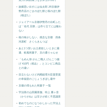
魚力の関西風うなぎ弁当1728円
故郷思い出すには仙太郎 JR京都伊
勢丹店のごまのぼた餅と桜のぼた餅
（桜ぼた）
ジェイアール京都伊勢丹の出町ふた
ば「名代 豆餅」は作り立てには敵わ
ない
桜の味がしない、残念な京都 四条
河原町 さくらきんつば
あと1つ安いお土産欲しいときに最
適、欧風和菓子、京の通りゃんせ
「もめん弥 がんこ職人 げんこつ揚
げ 410円（税込）」とコンビニ商品
との違い
目立たないけど内閣総理大臣賞受賞
の幸福堂のごじょうぎぼし最中
京都の埋もれた和菓子 一覧
宇治茶の山田園茶舗、特上 雁ヶ音
（かりがね）は甘さが続く不思議茶
初めてなのになつかしかった宇治上