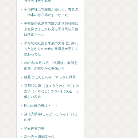
神社の拝殿と本殿
宇治神社は雰囲気が優しく、右奥の
ご神木の存在感がすごかった。
平等院の鳳凰堂内部の木造阿弥陀如
来坐像とそこから見る平等院の景色
は格別だった
平等院の紅葉と平成の大修理が終わ
ったばかりの朱色の鳳凰堂が美しく
交わってた
2016年07月17日 「祇園祭 山鉾巡行
前祭」の華やかな映像たち
綾鷹 にごりほのか すっきり緑茶
京都和久傳 （きょうとわくでん）の
支子（くちなし）2700円（税込）は
優しい和食
円山公園の桜は・・・
金戒光明寺(こんかいこうみょうじ)
の桜
平安神宮の桜
高台寺と圓徳院の桜