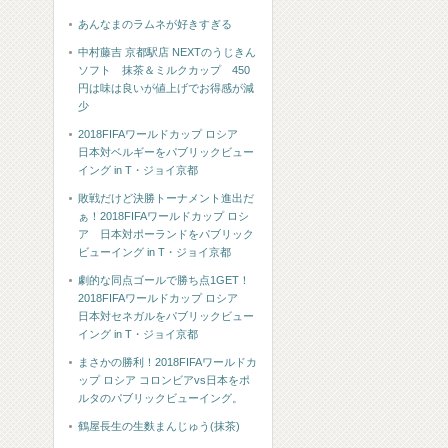
あんなまのラムネが好きすぎる
中村藤吉 京都駅店 NEXTのうじきん
ソフト 抹茶＆ミルクカップ 450
円は味は良いが値上げでお得感が減
少
2018FIFAワールドカップ ロシア
日本対ベルギーをパブリックビュー
イング in T・ジョイ京都
敗戦だけど決勝トーナメント進出だ
ぁ！2018FIFAワールドカップ ロシ
ア 日本対ポーランドをパブリック
ビューイング in T・ジョイ京都
劇的な同点ゴールで勝ち点1GET！
2018FIFAワールドカップ ロシア
日本対セネガルをパブリックビュー
イング in T・ジョイ京都
まさかの勝利！2018FIFAワールドカ
ップ ロシア コロンビアvs日本をポ
ルタのパブリックビューイング。
鶴屋長生の生麩まんじゅう(抹茶)