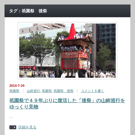
タグ：祇園祭 後祭
2014-7-24
祇園祭
山鉾巡行
,
祇園祭
,
祇園祭 後祭
コメントを書く
祇園祭で４９年ぶりに復活した「後祭」の山鉾巡行を
ゆっくり見物
…
詳細を見る