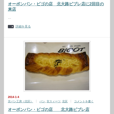
オーボンパン・ビゴの店 北大路ビブレ店に2回目の
来店
…
詳細を見る
2014-1-4
京パン工房（北区）
パン
,
京スィーツ
,
北区
コメントを書く
オーボンパン・ビゴの店 北大路ビブレ店