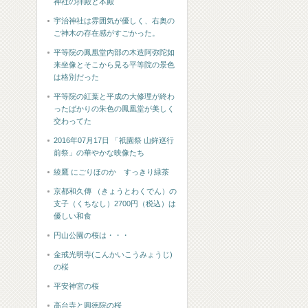
神社の拝殿と本殿
宇治神社は雰囲気が優しく、右奥の
ご神木の存在感がすごかった。
平等院の鳳凰堂内部の木造阿弥陀如
来坐像とそこから見る平等院の景色
は格別だった
平等院の紅葉と平成の大修理が終わ
ったばかりの朱色の鳳凰堂が美しく
交わってた
2016年07月17日 「祇園祭 山鉾巡行
前祭」の華やかな映像たち
綾鷹 にごりほのか すっきり緑茶
京都和久傳 （きょうとわくでん）の
支子（くちなし）2700円（税込）は
優しい和食
円山公園の桜は・・・
金戒光明寺(こんかいこうみょうじ)
の桜
平安神宮の桜
高台寺と圓徳院の桜