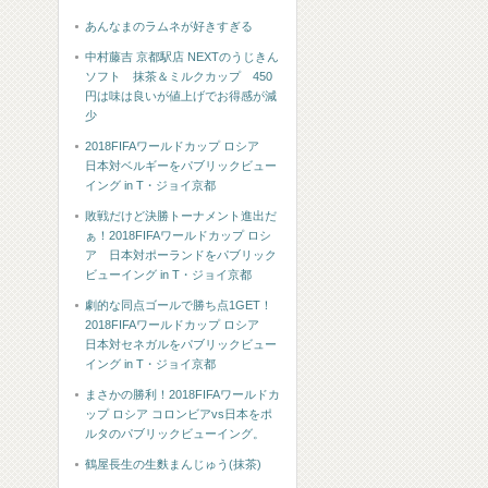
あんなまのラムネが好きすぎる
中村藤吉 京都駅店 NEXTのうじきん
ソフト 抹茶＆ミルクカップ 450
円は味は良いが値上げでお得感が減
少
2018FIFAワールドカップ ロシア
日本対ベルギーをパブリックビュー
イング in T・ジョイ京都
敗戦だけど決勝トーナメント進出だ
ぁ！2018FIFAワールドカップ ロシ
ア 日本対ポーランドをパブリック
ビューイング in T・ジョイ京都
劇的な同点ゴールで勝ち点1GET！
2018FIFAワールドカップ ロシア
日本対セネガルをパブリックビュー
イング in T・ジョイ京都
まさかの勝利！2018FIFAワールドカ
ップ ロシア コロンビアvs日本をポ
ルタのパブリックビューイング。
鶴屋長生の生麩まんじゅう(抹茶)