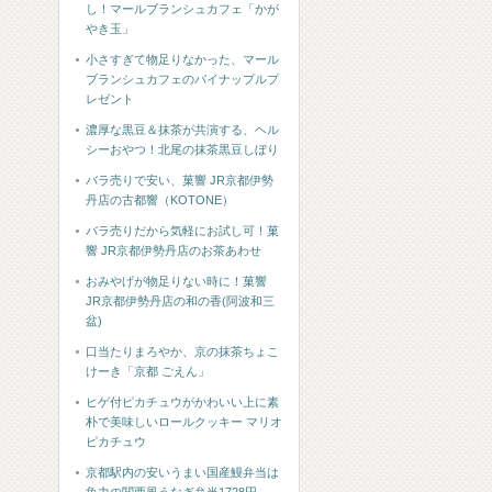
し！マールブランシュカフェ「かが
やき玉」
小さすぎて物足りなかった、マール
ブランシュカフェのパイナップルプ
レゼント
濃厚な黒豆＆抹茶が共演する、ヘル
シーおやつ！北尾の抹茶黒豆しぼり
バラ売りで安い、菓響 JR京都伊勢
丹店の古都響（KOTONE）
バラ売りだから気軽にお試し可！菓
響 JR京都伊勢丹店のお茶あわせ
おみやげが物足りない時に！菓響
JR京都伊勢丹店の和の香(阿波和三
盆)
口当たりまろやか、京の抹茶ちょこ
けーき「京都 ごえん」
ヒゲ付ピカチュウがかわいい上に素
朴で美味しいロールクッキー マリオ
ピカチュウ
京都駅内の安いうまい国産鰻弁当は