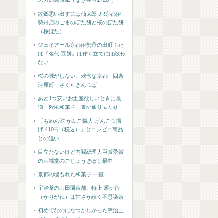
魚力の関西風うなぎ弁当1728円
故郷思い出すには仙太郎 JR京都伊
勢丹店のごまのぼた餅と桜のぼた餅
（桜ぼた）
ジェイアール京都伊勢丹の出町ふた
ば「名代 豆餅」は作り立てには敵わ
ない
桜の味がしない、残念な京都 四条
河原町 さくらきんつば
あと1つ安いお土産欲しいときに最
適、欧風和菓子、京の通りゃんせ
「もめん弥 がんこ職人 げんこつ揚
げ 410円（税込）」とコンビニ商品
との違い
目立たないけど内閣総理大臣賞受賞
の幸福堂のごじょうぎぼし最中
京都の埋もれた和菓子 一覧
宇治茶の山田園茶舗、特上 雁ヶ音
（かりがね）は甘さが続く不思議茶
初めてなのになつかしかった宇治上