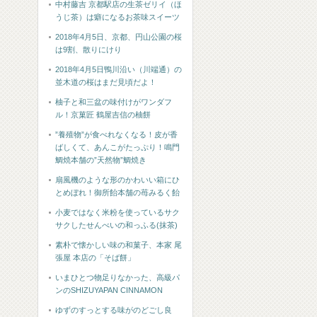
中村藤吉 京都駅店の生茶ゼリイ（ほ
うじ茶）は癖になるお茶味スイーツ
2018年4月5日、京都、円山公園の桜
は9割、散りにけり
2018年4月5日鴨川沿い（川端通）の
並木道の桜はまだ見頃だよ！
柚子と和三盆の味付けがワンダフ
ル！京菓匠 鶴屋吉信の柚餅
”養殖物”が食べれなくなる！皮が香
ばしくて、あんこがたっぷり！鳴門
鯛焼本舗の”天然物”鯛焼き
扇風機のような形のかわいい箱にひ
とめぼれ！御所飴本舗の苺みるく飴
小麦ではなく米粉を使っているサク
サクしたせんべいの和っふる(抹茶)
素朴で懐かしい味の和菓子、本家 尾
張屋 本店の「そば餅」
いまひとつ物足りなかった、高級パ
ンのSHIZUYAPAN CINNAMON
ゆずのすっとする味がのどごし良