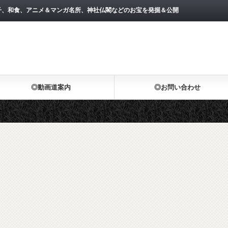
子、和食、アニメ＆マンガ名所、神社仏閣などのお宝を発掘＆公開
◎動画道案内
◎お問い合わせ