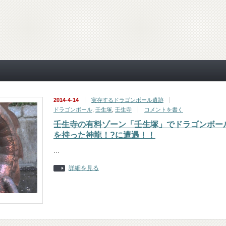
2014-4-14
実存するドラゴンボール遺跡
ドラゴンボール
,
壬生塚
,
壬生寺
コメントを書く
壬生寺の有料ゾーン「壬生塚」でドラゴンボー
を持った神龍！?に遭遇！！
…
詳細を見る