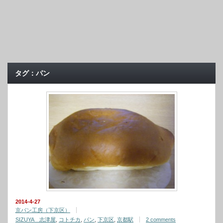
タグ：パン
2014-4-27
京パン工房（下京区）
SIZUYA 志津屋
,
コトチカ
,
パン
,
下京区
,
京都駅
2 comments