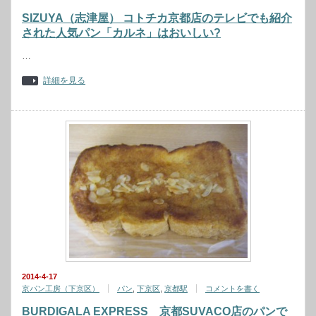
SIZUYA（志津屋） コトチカ京都店のテレビでも紹介
された人気パン「カルネ」はおいしい?
…
詳細を見る
2014-4-17
京パン工房（下京区）
パン
,
下京区
,
京都駅
コメントを書く
BURDIGALA EXPRESS 京都SUVACO店のパンで