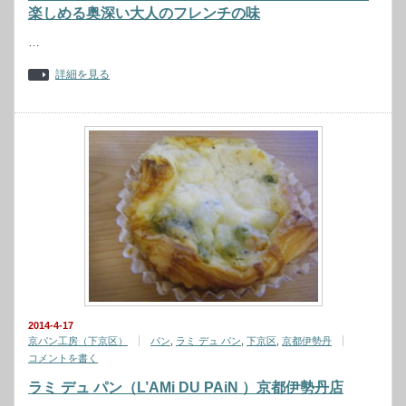
楽しめる奥深い大人のフレンチの味
…
詳細を見る
2014-4-17
京パン工房（下京区）
パン
,
ラミ デュ パン
,
下京区
,
京都伊勢丹
コメントを書く
ラミ デュ パン（L’AMi DU PAiN ）京都伊勢丹店