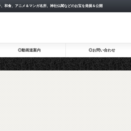
子、和食、アニメ＆マンガ名所、神社仏閣などのお宝を発掘＆公開
◎動画道案内
◎お問い合わせ