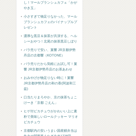
し！マールブランシュカフェ「かが
やき玉」
小さすぎて物足りなかった、マール
ブランシュカフェのパイナップルプ
レゼント
濃厚な黒豆＆抹茶が共演する、ヘル
シーおやつ！北尾の抹茶黒豆しぼり
バラ売りで安い、菓響 JR京都伊勢
丹店の古都響（KOTONE）
バラ売りだから気軽にお試し可！菓
響 JR京都伊勢丹店のお茶あわせ
おみやげが物足りない時に！菓響
JR京都伊勢丹店の和の香(阿波和三
盆)
口当たりまろやか、京の抹茶ちょこ
けーき「京都 ごえん」
ヒゲ付ピカチュウがかわいい上に素
朴で美味しいロールクッキー マリオ
ピカチュウ
京都駅内の安いうまい国産鰻弁当は