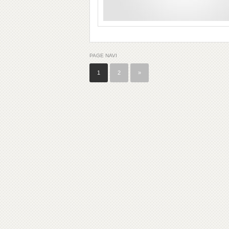
PAGE NAVI
1
2
»