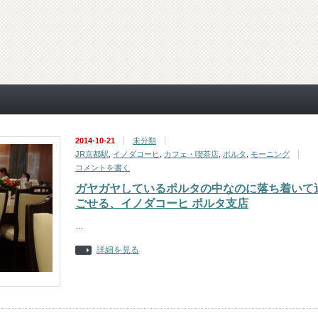
2014-10-21
未分類
JR京都駅
,
イノダコーヒ
,
カフェ・喫茶店
,
ポルタ
,
モーニング
コメントを書く
ガヤガヤしているポルタの中なのに落ち着いて
ごせる、イノダコーヒ ポルタ支店
…
詳細を見る