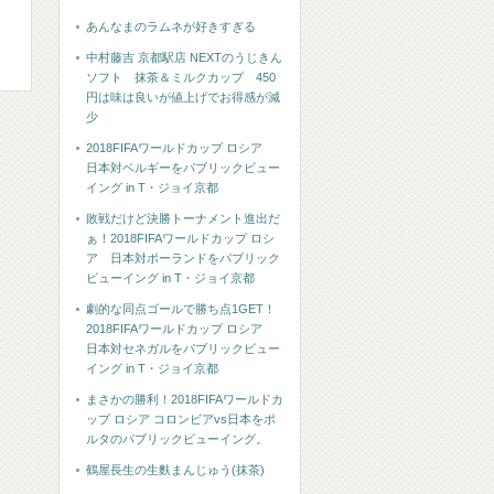
あんなまのラムネが好きすぎる
中村藤吉 京都駅店 NEXTのうじきん
ソフト 抹茶＆ミルクカップ 450
円は味は良いが値上げでお得感が減
少
2018FIFAワールドカップ ロシア
日本対ベルギーをパブリックビュー
イング in T・ジョイ京都
敗戦だけど決勝トーナメント進出だ
ぁ！2018FIFAワールドカップ ロシ
ア 日本対ポーランドをパブリック
ビューイング in T・ジョイ京都
劇的な同点ゴールで勝ち点1GET！
2018FIFAワールドカップ ロシア
日本対セネガルをパブリックビュー
イング in T・ジョイ京都
まさかの勝利！2018FIFAワールドカ
ップ ロシア コロンビアvs日本をポ
ルタのパブリックビューイング。
鶴屋長生の生麩まんじゅう(抹茶)