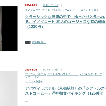
2014-4-25
京モーニング
イノダコーヒ
,
カフェ・喫茶店
,
モーニング
コメントを書く
クラッシックな洋館の中で、ゆったりと食べれ
る、イノダコーヒ 本店のゴージャスな京の朝食
（1230円）
…
詳細を見る
2014-3-25
京バイキング
アパヴィラホテル
,
シアトルズベストコーヒー
,
バイキング
,
モーニ
ング
,
下京区
コメントを書く
アパヴィラホテル〈京都駅前〉の「シアトルズ
ストコーヒー」洋軽朝食バイキング（1250円）
…