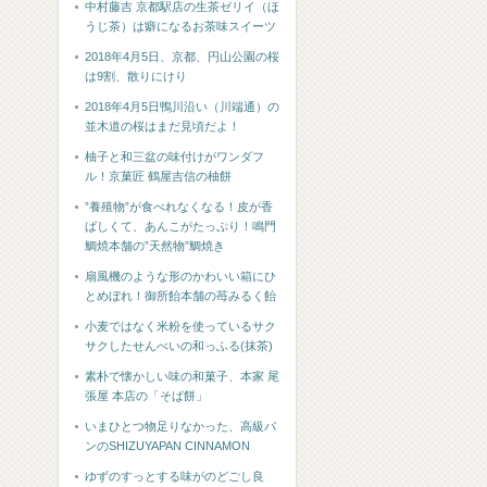
中村藤吉 京都駅店の生茶ゼリイ（ほ
うじ茶）は癖になるお茶味スイーツ
2018年4月5日、京都、円山公園の桜
は9割、散りにけり
2018年4月5日鴨川沿い（川端通）の
並木道の桜はまだ見頃だよ！
柚子と和三盆の味付けがワンダフ
ル！京菓匠 鶴屋吉信の柚餅
”養殖物”が食べれなくなる！皮が香
ばしくて、あんこがたっぷり！鳴門
鯛焼本舗の”天然物”鯛焼き
扇風機のような形のかわいい箱にひ
とめぼれ！御所飴本舗の苺みるく飴
小麦ではなく米粉を使っているサク
サクしたせんべいの和っふる(抹茶)
素朴で懐かしい味の和菓子、本家 尾
張屋 本店の「そば餅」
いまひとつ物足りなかった、高級パ
ンのSHIZUYAPAN CINNAMON
ゆずのすっとする味がのどごし良