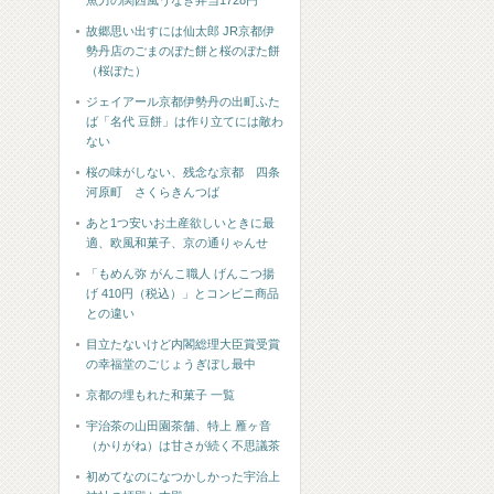
魚力の関西風うなぎ弁当1728円
故郷思い出すには仙太郎 JR京都伊
勢丹店のごまのぼた餅と桜のぼた餅
（桜ぼた）
ジェイアール京都伊勢丹の出町ふた
ば「名代 豆餅」は作り立てには敵わ
ない
桜の味がしない、残念な京都 四条
河原町 さくらきんつば
あと1つ安いお土産欲しいときに最
適、欧風和菓子、京の通りゃんせ
「もめん弥 がんこ職人 げんこつ揚
げ 410円（税込）」とコンビニ商品
との違い
目立たないけど内閣総理大臣賞受賞
の幸福堂のごじょうぎぼし最中
京都の埋もれた和菓子 一覧
宇治茶の山田園茶舗、特上 雁ヶ音
（かりがね）は甘さが続く不思議茶
初めてなのになつかしかった宇治上