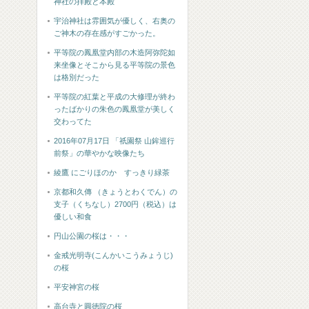
神社の拝殿と本殿
宇治神社は雰囲気が優しく、右奥の
ご神木の存在感がすごかった。
平等院の鳳凰堂内部の木造阿弥陀如
来坐像とそこから見る平等院の景色
は格別だった
平等院の紅葉と平成の大修理が終わ
ったばかりの朱色の鳳凰堂が美しく
交わってた
2016年07月17日 「祇園祭 山鉾巡行
前祭」の華やかな映像たち
綾鷹 にごりほのか すっきり緑茶
京都和久傳 （きょうとわくでん）の
支子（くちなし）2700円（税込）は
優しい和食
円山公園の桜は・・・
金戒光明寺(こんかいこうみょうじ)
の桜
平安神宮の桜
高台寺と圓徳院の桜