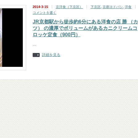
2014-3-15
京洋食（下京区）
下京区
,
京都ヨドバシ
,
洋食
コメントを書く
JR京都駅から徒歩約6分にある洋食の店 勝 （カ
ツ） の濃厚でボリュームがあるカニクリームコ
ロッケ定食（900円）
…
詳細を見る