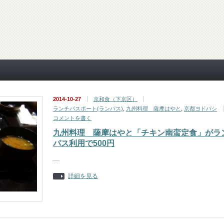
2014-10-27
京和食（下京区）
ランチパスポート(ランパス)
,
九州料理 薩摩はやと
,
京都ヨドバシ
コメントを書く
九州料理 薩摩はやと「チキン南蛮定食」がラ
パス利用で500円
…
詳細を見る