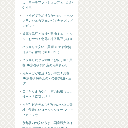
し！マールブランシュカフェ「かが
やき玉」
小さすぎて物足りなかった、マール
ブランシュカフェのパイナップルプ
レゼント
濃厚な黒豆＆抹茶が共演する、ヘル
シーおやつ！北尾の抹茶黒豆しぼり
バラ売りで安い、菓響 JR京都伊勢
丹店の古都響（KOTONE）
バラ売りだから気軽にお試し可！菓
響 JR京都伊勢丹店のお茶あわせ
おみやげが物足りない時に！菓響
JR京都伊勢丹店の和の香(阿波和三
盆)
口当たりまろやか、京の抹茶ちょこ
けーき「京都 ごえん」
ヒゲ付ピカチュウがかわいい上に素
朴で美味しいロールクッキー マリオ
ピカチュウ
京都駅内の安いうまい国産鰻弁当は