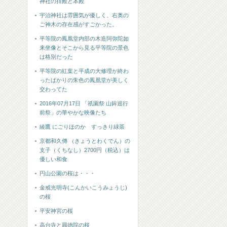
神社の拝殿と本殿
宇治神社は雰囲気が優しく、右奥の
ご神木の存在感がすごかった。
平等院の鳳凰堂内部の木造阿弥陀如
来坐像とそこから見る平等院の景色
は格別だった
平等院の紅葉と平成の大修理が終わ
ったばかりの朱色の鳳凰堂が美しく
交わってた
2016年07月17日 「祇園祭 山鉾巡行
前祭」の華やかな映像たち
綾鷹 にごりほのか すっきり緑茶
京都和久傳 （きょうとわくでん）の
支子（くちなし）2700円（税込）は
優しい和食
円山公園の桜は・・・
金戒光明寺(こんかいこうみょうじ)
の桜
平安神宮の桜
高台寺と圓徳院の桜