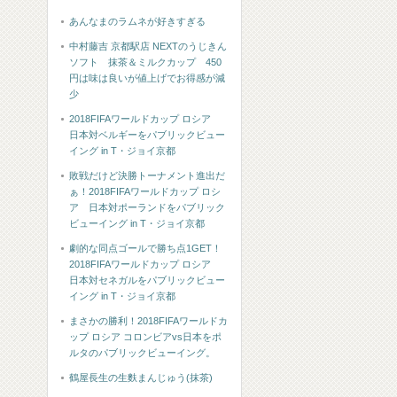
あんなまのラムネが好きすぎる
中村藤吉 京都駅店 NEXTのうじきん
ソフト 抹茶＆ミルクカップ 450
円は味は良いが値上げでお得感が減
少
2018FIFAワールドカップ ロシア
日本対ベルギーをパブリックビュー
イング in T・ジョイ京都
敗戦だけど決勝トーナメント進出だ
ぁ！2018FIFAワールドカップ ロシ
ア 日本対ポーランドをパブリック
ビューイング in T・ジョイ京都
劇的な同点ゴールで勝ち点1GET！
2018FIFAワールドカップ ロシア
日本対セネガルをパブリックビュー
イング in T・ジョイ京都
まさかの勝利！2018FIFAワールドカ
ップ ロシア コロンビアvs日本をポ
ルタのパブリックビューイング。
鶴屋長生の生麩まんじゅう(抹茶)