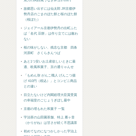
魚力の関西風うなぎ弁当1728円
故郷思い出すには仙太郎 JR京都伊
勢丹店のごまのぼた餅と桜のぼた餅
（桜ぼた）
ジェイアール京都伊勢丹の出町ふた
ば「名代 豆餅」は作り立てには敵わ
ない
桜の味がしない、残念な京都 四条
河原町 さくらきんつば
あと1つ安いお土産欲しいときに最
適、欧風和菓子、京の通りゃんせ
「もめん弥 がんこ職人 げんこつ揚
げ 410円（税込）」とコンビニ商品
との違い
目立たないけど内閣総理大臣賞受賞
の幸福堂のごじょうぎぼし最中
京都の埋もれた和菓子 一覧
宇治茶の山田園茶舗、特上 雁ヶ音
（かりがね）は甘さが続く不思議茶
初めてなのになつかしかった宇治上