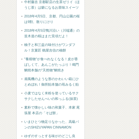
中村藤吉 京都駅店の生茶ゼリイ（ほ
うじ茶）は癖になるお茶味スイーツ
2018年4月5日、京都、円山公園の桜
は9割、散りにけり
2018年4月5日鴨川沿い（川端通）の
並木道の桜はまだ見頃だよ！
柚子と和三盆の味付けがワンダフ
ル！京菓匠 鶴屋吉信の柚餅
”養殖物”が食べれなくなる！皮が香
ばしくて、あんこがたっぷり！鳴門
鯛焼本舗の”天然物”鯛焼き
扇風機のような形のかわいい箱にひ
とめぼれ！御所飴本舗の苺みるく飴
小麦ではなく米粉を使っているサク
サクしたせんべいの和っふる(抹茶)
素朴で懐かしい味の和菓子、本家 尾
張屋 本店の「そば餅」
いまひとつ物足りなかった、高級パ
ンのSHIZUYAPAN CINNAMON
ゆずのすっとする味がのどごし良