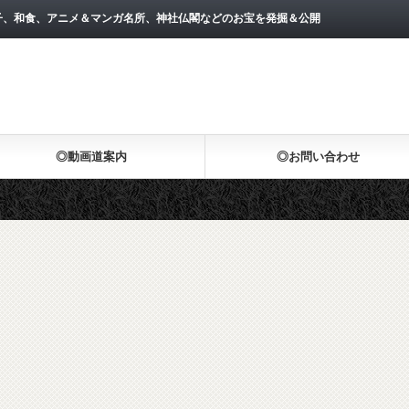
子、和食、アニメ＆マンガ名所、神社仏閣などのお宝を発掘＆公開
◎動画道案内
◎お問い合わせ