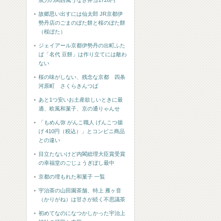
魚力の関西風うなぎ弁当1728円
故郷思い出すには仙太郎 JR京都伊
勢丹店のごまのぼた餅と桜のぼた餅
（桜ぼた）
ジェイアール京都伊勢丹の出町ふた
ば「名代 豆餅」は作り立てには敵わ
ない
桜の味がしない、残念な京都 四条
河原町 さくらきんつば
あと1つ安いお土産欲しいときに最
適、欧風和菓子、京の通りゃんせ
「もめん弥 がんこ職人 げんこつ揚
げ 410円（税込）」とコンビニ商品
との違い
目立たないけど内閣総理大臣賞受賞
の幸福堂のごじょうぎぼし最中
京都の埋もれた和菓子 一覧
宇治茶の山田園茶舗、特上 雁ヶ音
（かりがね）は甘さが続く不思議茶
初めてなのになつかしかった宇治上