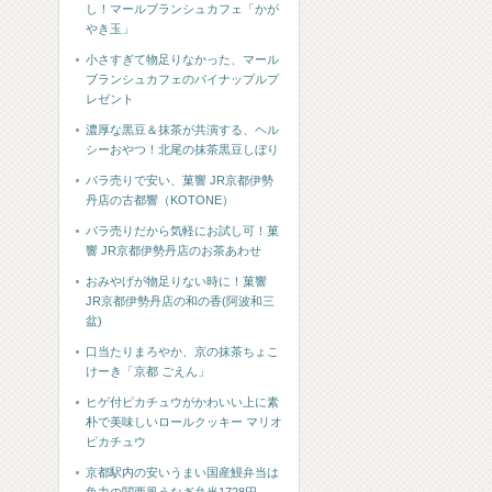
し！マールブランシュカフェ「かが
やき玉」
小さすぎて物足りなかった、マール
ブランシュカフェのパイナップルプ
レゼント
濃厚な黒豆＆抹茶が共演する、ヘル
シーおやつ！北尾の抹茶黒豆しぼり
バラ売りで安い、菓響 JR京都伊勢
丹店の古都響（KOTONE）
バラ売りだから気軽にお試し可！菓
響 JR京都伊勢丹店のお茶あわせ
おみやげが物足りない時に！菓響
JR京都伊勢丹店の和の香(阿波和三
盆)
口当たりまろやか、京の抹茶ちょこ
けーき「京都 ごえん」
ヒゲ付ピカチュウがかわいい上に素
朴で美味しいロールクッキー マリオ
ピカチュウ
京都駅内の安いうまい国産鰻弁当は