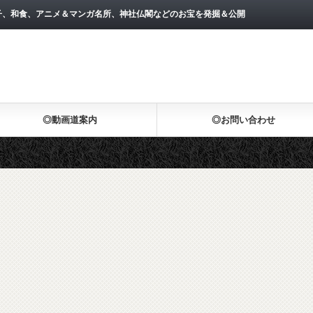
子、和食、アニメ＆マンガ名所、神社仏閣などのお宝を発掘＆公開
◎動画道案内
◎お問い合わせ