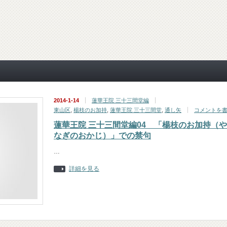
2014-1-14
蓮華王院 三十三間堂編
東山区
,
楊枝のお加持
,
蓮華王院 三十三間堂
,
通し矢
コメントを
蓮華王院 三十三間堂編04 「楊枝のお加持（や
なぎのおかじ）」での禁句
…
詳細を見る