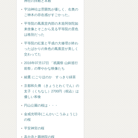
神社の拝殿と本殿
宇治神社は雰囲気が優しく、右奥の
ご神木の存在感がすごかった。
平等院の鳳凰堂内部の木造阿弥陀如
来坐像とそこから見る平等院の景色
は格別だった
平等院の紅葉と平成の大修理が終わ
ったばかりの朱色の鳳凰堂が美しく
交わってた
2016年07月17日 「祇園祭 山鉾巡行
前祭」の華やかな映像たち
綾鷹 にごりほのか すっきり緑茶
京都和久傳 （きょうとわくでん）の
支子（くちなし）2700円（税込）は
優しい和食
円山公園の桜は・・・
金戒光明寺(こんかいこうみょうじ)
の桜
平安神宮の桜
高台寺と圓徳院の桜