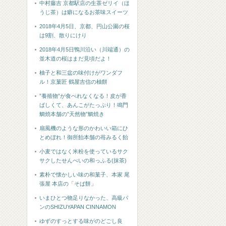
中村藤吉 京都駅店の生茶ゼリイ（ほ
うじ茶）は癖になるお茶味スイーツ
2018年4月5日、京都、円山公園の桜
は9割、散りにけり
2018年4月5日鴨川沿い（川端通）の
並木道の桜はまだ見頃だよ！
柚子と和三盆の味付けがワンダフ
ル！京菓匠 鶴屋吉信の柚餅
”養殖物”が食べれなくなる！皮が香
ばしくて、あんこがたっぷり！鳴門
鯛焼本舗の”天然物”鯛焼き
扇風機のような形のかわいい箱にひ
とめぼれ！御所飴本舗の苺みるく飴
小麦ではなく米粉を使っているサク
サクしたせんべいの和っふる(抹茶)
素朴で懐かしい味の和菓子、本家 尾
張屋 本店の「そば餅」
いまひとつ物足りなかった、高級パ
ンのSHIZUYAPAN CINNAMON
ゆずのすっとする味がのどごし良