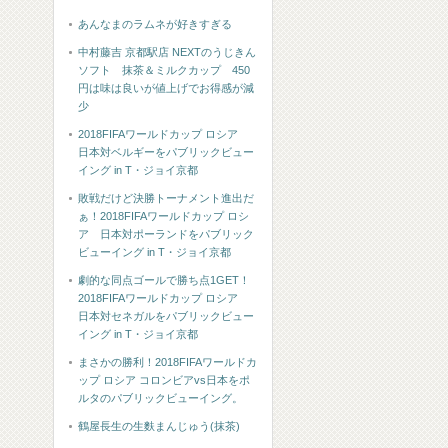
あんなまのラムネが好きすぎる
中村藤吉 京都駅店 NEXTのうじきん
ソフト 抹茶＆ミルクカップ 450
円は味は良いが値上げでお得感が減
少
2018FIFAワールドカップ ロシア
日本対ベルギーをパブリックビュー
イング in T・ジョイ京都
敗戦だけど決勝トーナメント進出だ
ぁ！2018FIFAワールドカップ ロシ
ア 日本対ポーランドをパブリック
ビューイング in T・ジョイ京都
劇的な同点ゴールで勝ち点1GET！
2018FIFAワールドカップ ロシア
日本対セネガルをパブリックビュー
イング in T・ジョイ京都
まさかの勝利！2018FIFAワールドカ
ップ ロシア コロンビアvs日本をポ
ルタのパブリックビューイング。
鶴屋長生の生麩まんじゅう(抹茶)