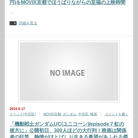
円)をMOVIX京都でほうばりながらの至福の上映時間
…
詳細を見る
2014-5-17
イベント(中京区)
MOVIX京都
,
ガンダム
,
中京区
,
映画
コメントを書く
「機動戦士ガンダムUC(ユニコーン)/episode 7 虹の
彼方に」公開初日、300人ほどの大行列！映画は関係
者の狂気、熱情がほとばしり生きる希望があふれる傑