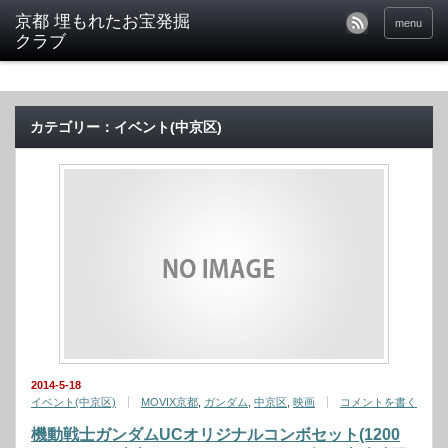
京都 埋もれたお宝発掘
menu
クラブ
カテゴリー：イベント(中京区)
2014-5-18
イベント(中京区)
MOVIX京都
,
ガンダム
,
中京区
,
映画
コメントを書く
機動戦士ガンダムUCオリジナルコンボセット(1200