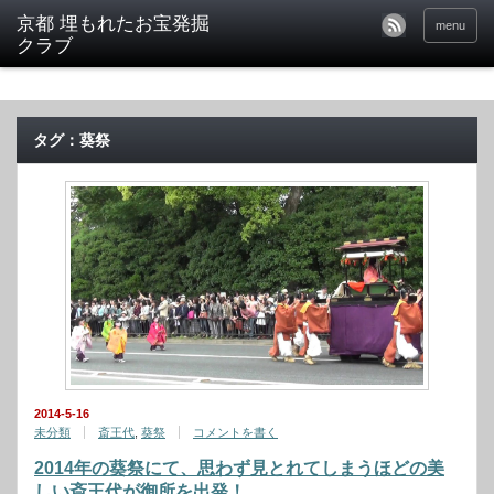
京都 埋もれたお宝発掘
menu
クラブ
タグ：葵祭
2014-5-16
未分類
斎王代
,
葵祭
コメントを書く
2014年の葵祭にて、思わず見とれてしまうほどの美
しい斎王代が御所を出発！