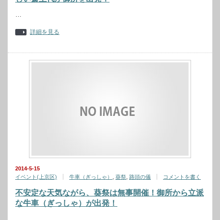
…
詳細を見る
2014-5-15
イベント(上京区)
牛車（ぎっしゃ）
,
葵祭
,
路頭の儀
コメントを書く
不安定な天気ながら、葵祭は無事開催！御所から立派
な牛車（ぎっしゃ）が出発！
…