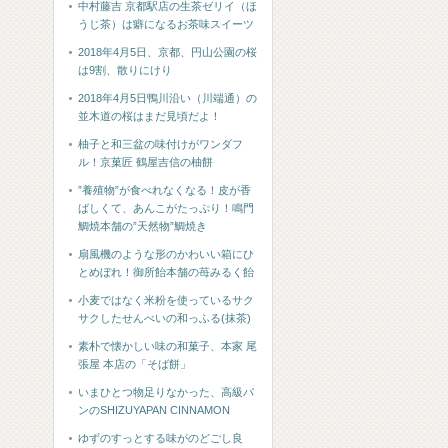
中村藤吉 京都駅店の生茶ゼリイ（ほ
うじ茶）は癖になるお茶味スイーツ
2018年4月5日、京都、円山公園の桜
は9割、散りにけり
2018年4月5日鴨川沿い（川端通）の
並木道の桜はまだ見頃だよ！
柚子と和三盆の味付けがワンダフ
ル！京菓匠 鶴屋吉信の柚餅
”養殖物”が食べれなくなる！皮が香
ばしくて、あんこがたっぷり！鳴門
鯛焼本舗の”天然物”鯛焼き
扇風機のような形のかわいい箱にひ
とめぼれ！御所飴本舗の苺みるく飴
小麦ではなく米粉を使っているサク
サクしたせんべいの和っふる(抹茶)
素朴で懐かしい味の和菓子、本家 尾
張屋 本店の「そば餅」
いまひとつ物足りなかった、高級パ
ンのSHIZUYAPAN CINNAMON
ゆずのすっとする味がのどごし良