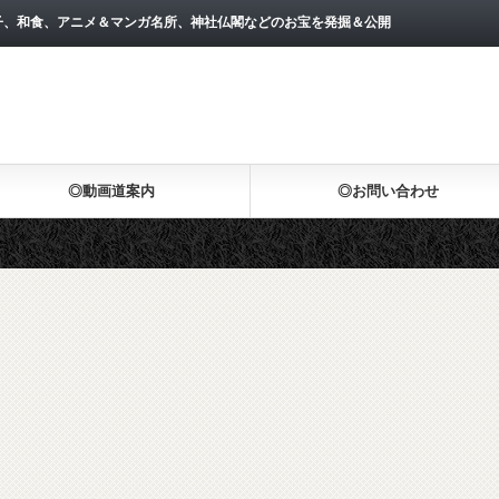
子、和食、アニメ＆マンガ名所、神社仏閣などのお宝を発掘＆公開
◎動画道案内
◎お問い合わせ