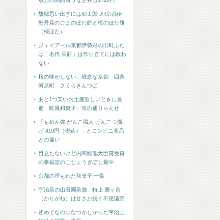
魚力の関西風うなぎ弁当1728円
故郷思い出すには仙太郎 JR京都伊
勢丹店のごまのぼた餅と桜のぼた餅
（桜ぼた）
ジェイアール京都伊勢丹の出町ふた
ば「名代 豆餅」は作り立てには敵わ
ない
桜の味がしない、残念な京都 四条
河原町 さくらきんつば
あと1つ安いお土産欲しいときに最
適、欧風和菓子、京の通りゃんせ
「もめん弥 がんこ職人 げんこつ揚
げ 410円（税込）」とコンビニ商品
との違い
目立たないけど内閣総理大臣賞受賞
の幸福堂のごじょうぎぼし最中
京都の埋もれた和菓子 一覧
宇治茶の山田園茶舗、特上 雁ヶ音
（かりがね）は甘さが続く不思議茶
初めてなのになつかしかった宇治上