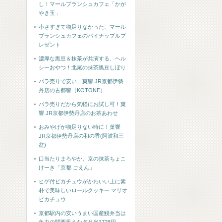
し！マールブランシュカフェ「かが
やき玉」
小さすぎて物足りなかった、マール
ブランシュカフェのパイナップルプ
レゼント
濃厚な黒豆＆抹茶が共演する、ヘル
シーおやつ！北尾の抹茶黒豆しぼり
バラ売りで安い、菓響 JR京都伊勢
丹店の古都響（KOTONE）
バラ売りだから気軽にお試し可！菓
響 JR京都伊勢丹店のお茶あわせ
おみやげが物足りない時に！菓響
JR京都伊勢丹店の和の香(阿波和三
盆)
口当たりまろやか、京の抹茶ちょこ
けーき「京都 ごえん」
ヒゲ付ピカチュウがかわいい上に素
朴で美味しいロールクッキー マリオ
ピカチュウ
京都駅内の安いうまい国産鰻弁当は