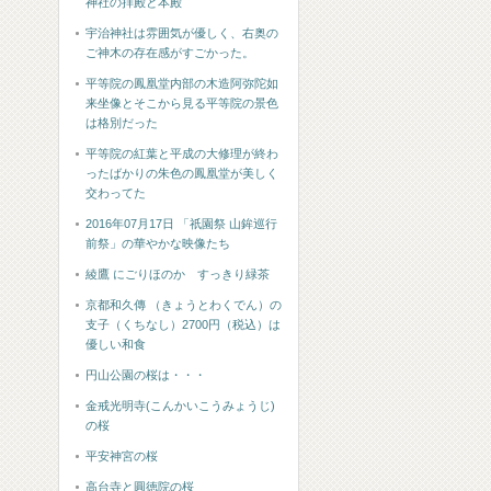
神社の拝殿と本殿
宇治神社は雰囲気が優しく、右奥の
ご神木の存在感がすごかった。
平等院の鳳凰堂内部の木造阿弥陀如
来坐像とそこから見る平等院の景色
は格別だった
平等院の紅葉と平成の大修理が終わ
ったばかりの朱色の鳳凰堂が美しく
交わってた
2016年07月17日 「祇園祭 山鉾巡行
前祭」の華やかな映像たち
綾鷹 にごりほのか すっきり緑茶
京都和久傳 （きょうとわくでん）の
支子（くちなし）2700円（税込）は
優しい和食
円山公園の桜は・・・
金戒光明寺(こんかいこうみょうじ)
の桜
平安神宮の桜
高台寺と圓徳院の桜