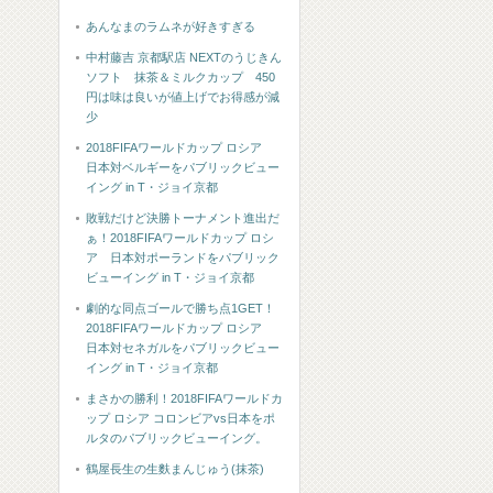
あんなまのラムネが好きすぎる
中村藤吉 京都駅店 NEXTのうじきん
ソフト 抹茶＆ミルクカップ 450
円は味は良いが値上げでお得感が減
少
2018FIFAワールドカップ ロシア
日本対ベルギーをパブリックビュー
イング in T・ジョイ京都
敗戦だけど決勝トーナメント進出だ
ぁ！2018FIFAワールドカップ ロシ
ア 日本対ポーランドをパブリック
ビューイング in T・ジョイ京都
劇的な同点ゴールで勝ち点1GET！
2018FIFAワールドカップ ロシア
日本対セネガルをパブリックビュー
イング in T・ジョイ京都
まさかの勝利！2018FIFAワールドカ
ップ ロシア コロンビアvs日本をポ
ルタのパブリックビューイング。
鶴屋長生の生麩まんじゅう(抹茶)