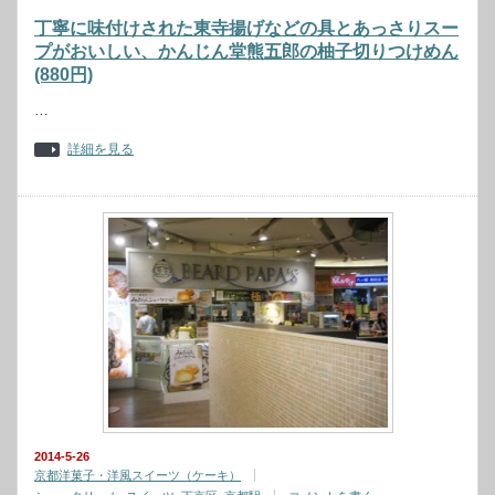
丁寧に味付けされた東寺揚げなどの具とあっさりスー
プがおいしい、かんじん堂熊五郎の柚子切りつけめん
(880円)
…
詳細を見る
2014-5-26
京都洋菓子・洋風スイーツ（ケーキ）