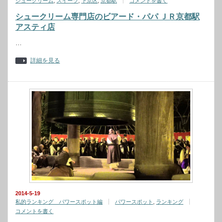
シュークリーム
,
スイーツ
,
下京区
,
京都駅
コメントを書く
シュークリーム専門店のビアード・パパ ＪＲ京都駅
アスティ店
…
詳細を見る
2014-5-19
私的ランキング パワースポット編
パワースポット
,
ランキング
コメントを書く